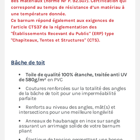
des matériaux (norme NF P. 92.507). Certification qui
correspond au temps de résistance d’un matériau à
une température donnée.
Ce barnum répond également aux exigences de
l'article CTS37 de la réglementation des
"Établissements Recevant du Public" (ERP) type
"Chapiteaux, Tentes et Structures" (
CTS
).
Bâche de toit
Toile de qualité 100% étanche, traitée anti UV
de 580g/m²
en PVC
Coutures renforcées sur la totalité des angles
de la bâche de toit pour une imperméabilité
parfaite
Renforts au niveau des angles, mât(s) et
intersections pour une meilleure longévité
Anneaux de haubanage en inox sur sangle
assurant un arrimage solide de votre barnum
pliant
Élastique de tension permettant une bonne