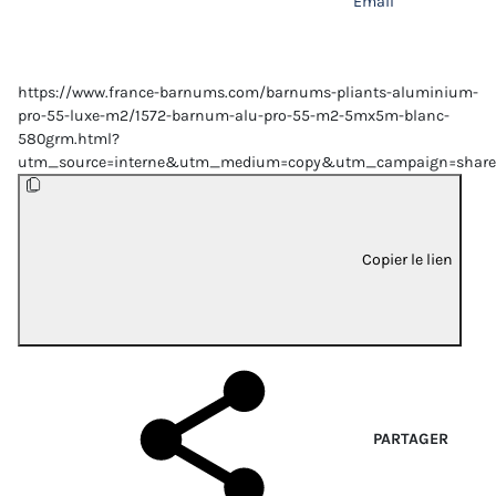
Email
https://www.france-barnums.com/barnums-pliants-aluminium-
pro-55-luxe-m2/1572-barnum-alu-pro-55-m2-5mx5m-blanc-
580grm.html?
utm_source=interne&utm_medium=copy&utm_campaign=share
Copier le lien
PARTAGER