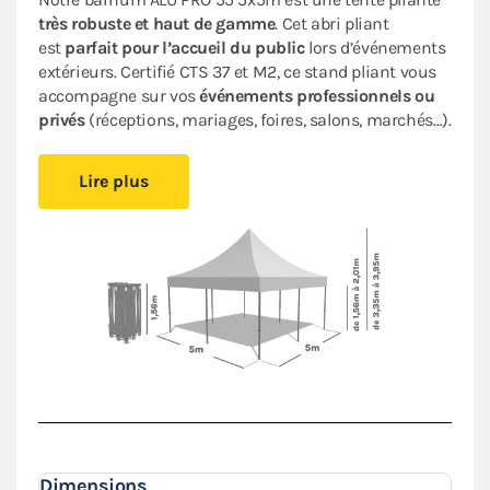
très robuste et haut de gamme
. Cet abri pliant
est
parfait pour
l’accueil du public
lors d’événements
extérieurs.
Certifié CTS 37 et M2, ce stand pliant vous
accompagne sur vos
événements professionnels ou
privés
(réceptions, mariages, foires, salons, marchés…).
Il est
facile à monter et à démonter,
vous pourrez vous
Lire plus
installer rapidement sans avoir besoin d’outil. Cette
tonnelle pliante très performante offre une
durabilité
accrue
et une
esthétique professionnelle
. Les
matériaux de qualité supérieure utilisés
garantissent
la longévité
de votre tente pliante.
Sa bâche en PVC épais de 580 g/m² est
aussi
résistante et imperméable
que celles des
remorques des camions. Son armature hexagonale en
aluminium garantit
robustesse et durabilité
pour une
utilisation
intensive
.
Dimensions