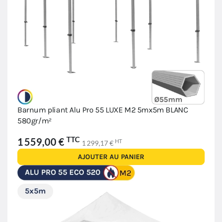
Barnum pliant Alu Pro 55 LUXE M2 5mx5m BLANC
580gr/m²
TTC
1 559,00 €
HT
1 299,17 €
AJOUTER AU PANIER