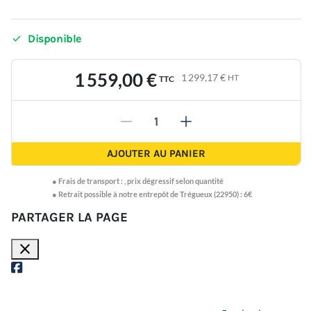

Disponible
1 559,00 €
1 299,17 €
HT
TTC
-
+
AJOUTER AU PANIER
●
Frais de transport :
,
prix dégressif selon quantité
● Retrait possible à notre entrepôt de Trégueux (22950) : 6€
PARTAGER LA PAGE
close