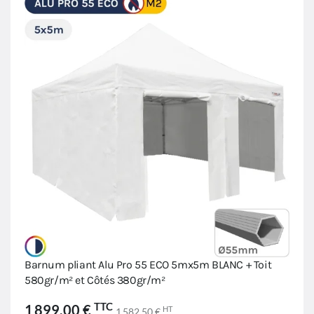
Barnum pliant Alu Pro 55 ECO 5mx5m BLANC + Toit
580gr/m² et Côtés 380gr/m²
TTC
1 899,00 €
HT
1 582,50 €