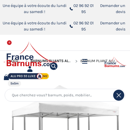
Une équipe à votre écoute du lundi
02 96 92 01
Demander un
au samedi !
95
devis
Une équipe à votre écoute du lundi
02 96 92 01
Demander un
au samedi !
95
devis
0
ACCUEIL
BARNUMS PLIANTS ALUMINIUM PRO 55 LUXE M2
BARNUM PLIANT ALU PRO 55 LUXE M2 5MX5M BLANC 580GR/M²