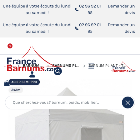
Une équipe à votre écoute du lundi
02 96 92 01
Demander un
au samedi !
95
devis
Une équipe à votre écoute du lundi
02 96 92 01
Demander un
au samedi !
95
devis
0
ACCUEIL
BARNUM PLIANT - TONNELLE ACIER SEMI PRO
BARNUMS PLIANTS - TONNELLES ACIER SEMI PRO 3MX3M
BARNUM PLIANT - TONNELLE ACIER SEMI PRO 3MX3M BLANC AVEC PACK 4 CÔTÉS