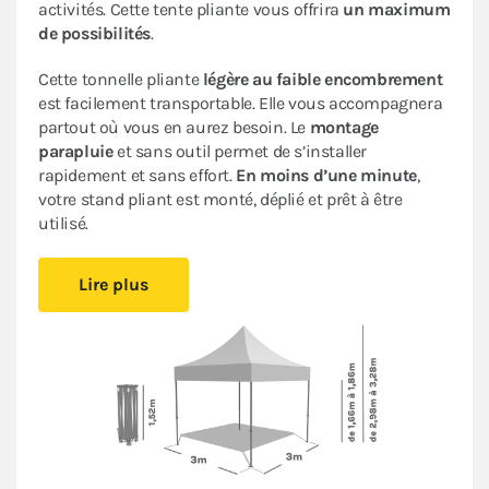
activités. Cette tente pliante vous offrira
un maximum
de possibilités
.
Cette tonnelle pliante
légère au faible encombrement
est facilement transportable. Elle vous accompagnera
partout où vous en aurez besoin. Le
montage
parapluie
et sans outil permet de s’installer
rapidement et sans effort.
En moins d’une minute
,
votre stand pliant est monté, déplié et prêt à être
utilisé.
Sa bâche de toit en Polyester avec enduction PVC de
Lire plus
320gr/m² est renforcée au niveau des angles. Elle est
complètement étanche
. L’armature en acier dotée
d’une peinture antirouille garantit sa durabilité pour
une
utilisation occasionnelle à régulière
.
Ce stand pliant est
polyvalent
à un
tarif très
abordable pour les particuliers et les professionnels
.
Le
pack de 4 bâches latérales
assorti (composé de 3