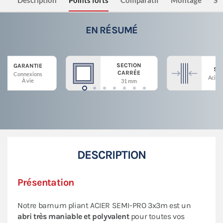
Description
Points forts
Comparatif
Montage
Sé
EN RÉSUMÉ
SECTION
GARANTIE
ST
CARRÉE
Connexions
Acier 
À vie
31 mm
DESCRIPTION
Présentation
Notre barnum pliant ACIER SEMI-PRO 3x3m est un
abri très maniable et polyvalent
pour toutes vos