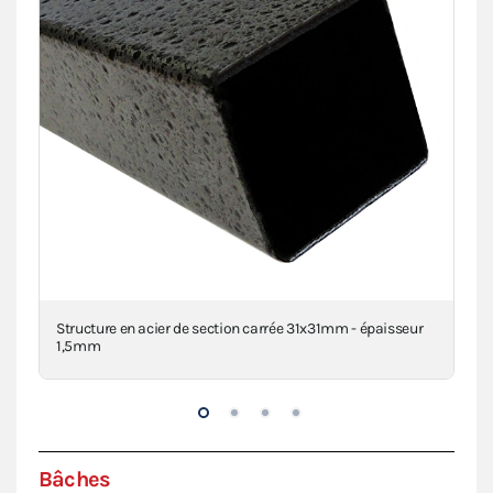
clé
Structure en acier de section carrée 31x31mm - épaisseur
Con
1,5mm
Bâches