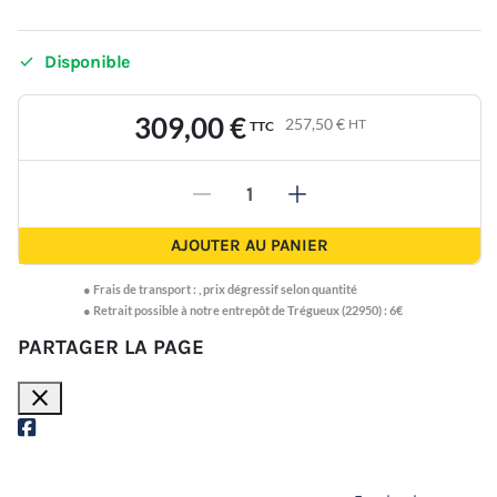

Disponible
309,00 €
257,50 €
HT
TTC
-
+
AJOUTER AU PANIER
●
Frais de transport :
,
prix dégressif selon quantité
● Retrait possible à notre entrepôt de Trégueux (22950) : 6€
PARTAGER LA PAGE
close