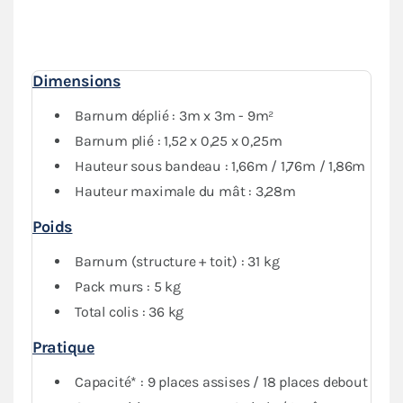
murs pleins et 1 mur avec porte) donne une
protection
optimale
contre les intempéries. Vous pourrez fermer
complètement votre abri si besoin.
Dimensions
Barnum déplié : 3m x 3m - 9m²
Barnum plié : 1,52 x 0,25 x 0,25m
Hauteur sous bandeau : 1,66m / 1,76m / 1,86m
Hauteur maximale du mât : 3,28m
Poids
Barnum (structure + toit) : 31 kg
Pack murs : 5 kg
Total colis : 36 kg
Pratique
Capacité* : 9 places assises / 18 places debout