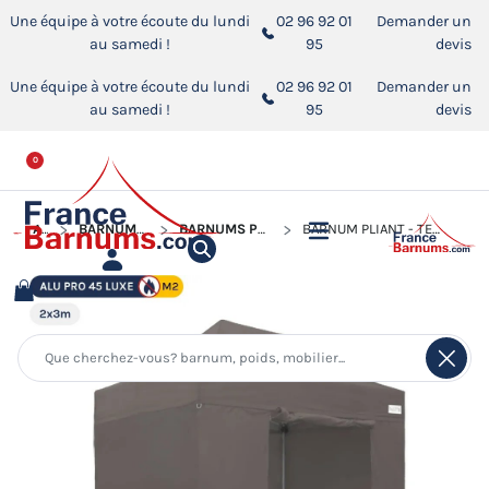
Une équipe à votre écoute du lundi
02 96 92 01
Demander un
au samedi !
95
devis
Une équipe à votre écoute du lundi
02 96 92 01
Demander un
au samedi !
95
devis
0
ACCUEIL
BARNUMS PLIANTS ALUMINIUM PRO 45 LUXE M2
BARNUMS PLIANTS ALUMINIUM PRO 45 LUXE M2 DE 2M X 3M
BARNUM PLIANT - TENTE PLIANTE ALU PRO 45 LUXE M2 2MX3M TAUPE + PACK CÔTÉS 380GR/M²