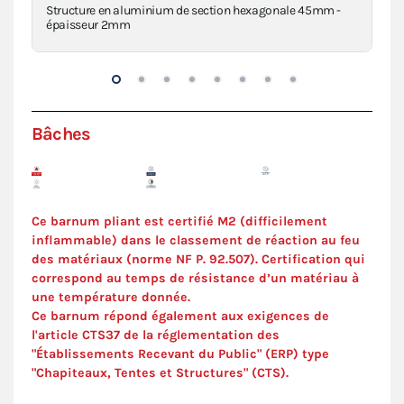
Structure en aluminium de section hexagonale 45mm -
Piè
épaisseur 2mm
inj
Bâches
Ce barnum pliant est certifié M2 (difficilement
inflammable) dans le classement de réaction au feu
des matériaux (norme NF P. 92.507). C
ertification
qui
correspond au temps de résistance d’un matériau à
une température donnée.
Ce barnum répond également aux exigences de
l'article CTS37 de la réglementation des
"Établissements Recevant du Public" (ERP) type
"Chapiteaux, Tentes et Structures" (
CTS
).