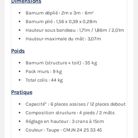
Dimensions
Le
pack Côtés
, composé de trois murs pleins et d'un
mur avec porte, vous garantit une protection optimale
Barnum déplié : 2m x 3m - 6m²
contre les intempéries.
Barnum plié : 1,56 x 0,39 x 0,28m
Hauteur sous bandeau : 1,71m / 1,86m / 2,01m
Hauteur maximale du mât : 3,07m
Poids
Barnum (structure + toit) : 35 kg
Pack murs : 9 kg
Total colis : 44 kg
Pratique
Capacité* : 6 places assises / 12 places debout
Composition structure : 4 pieds / 2 mâts
Réglage en hauteur : 3 crans à 15cm
Couleur : Taupe - CMJN 24 25 33 45