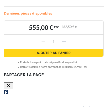
Dernières pièces disponibles
555,00 €
462,50 €
HT
TTC
-
+
AJOUTER AU PANIER
●
Frais de transport :
,
prix dégressif selon quantité
● Retrait possible à notre entrepôt de Trégueux (22950) : 6€
PARTAGER LA PAGE
close