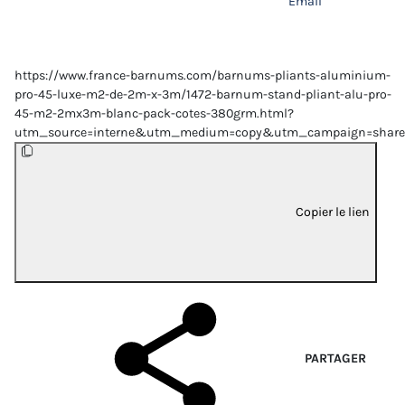
Email
https://www.france-barnums.com/barnums-pliants-aluminium-
pro-45-luxe-m2-de-2m-x-3m/1472-barnum-stand-pliant-alu-pro-
45-m2-2mx3m-blanc-pack-cotes-380grm.html?
utm_source=interne&utm_medium=copy&utm_campaign=share
Copier le lien
PARTAGER