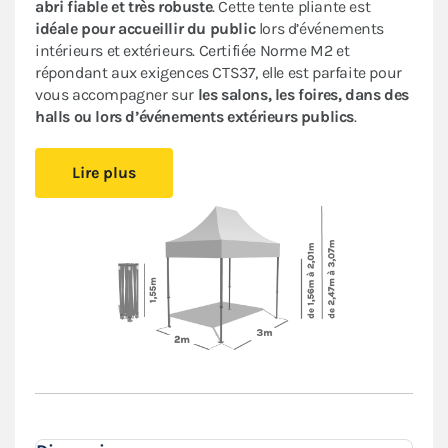
abri fiable et très robuste
. Cette tente pliante est
idéale pour accueillir du public
lors d’événements
intérieurs et extérieurs. Certifiée Norme M2 et
répondant aux exigences CTS37, elle est parfaite pour
vous accompagner sur
les salons, les foires, dans des
halls ou lors d’événements extérieurs publics
.
Cet abri pliant est
compact
, vous pourrez le glisser
Lire plus
facilement dans votre véhicule. Le
pliage en ciseaux
et
sans outil
vous offre un véritable confort de montage.
Installez-vous rapidement où vous le souhaitez et
protégez-vous des aléas de la météo.
Le toit et les murs de ce
barnum 2x3m
sont en
polyester avec enduction PVC de 380 g/m². Le toit est
renforcé aux angles et sur les coutures, et la bâche
déperlante est
100% étanche
.
L'armature hexagonale en aluminium assure solidité
et durabilité pour une
utilisation régulière
.