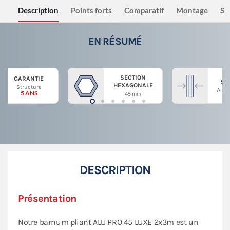
Description
Points forts
Comparatif
Montage
Sé
EN RÉSUMÉ
SECTION
GARANTIE
ST
HEXAGONALE
Structure
Alum
5 ANS
45 mm
DESCRIPTION
Présentation
Notre barnum pliant ALU PRO 45 LUXE 2x3m est un