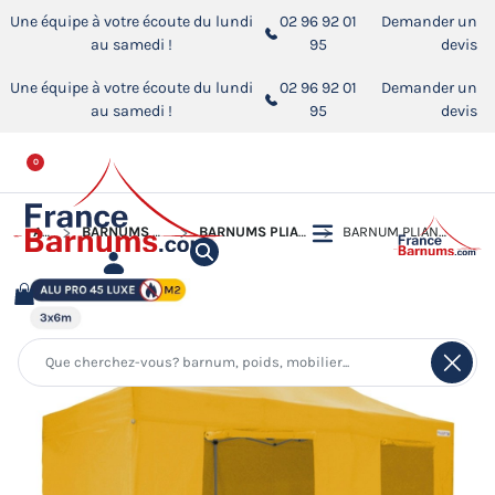
Une équipe à votre écoute du lundi
02 96 92 01
Demander un
au samedi !
95
devis
Une équipe à votre écoute du lundi
02 96 92 01
Demander un
au samedi !
95
devis
0
ACCUEIL
BARNUMS PLIANTS ALUMINIUM PRO 45 LUXE M2
BARNUMS PLIANTS ALUMINIUM PRO 45 LUXE M2 DE 3M X 6M
BARNUM PLIANT ALU PRO 45 LUXE 3X6 JAUNE + CÔTÉS 380G