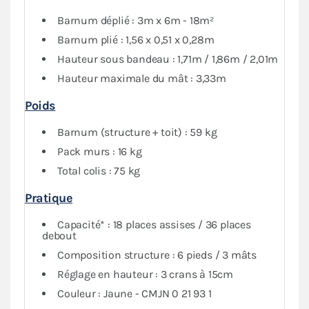
Le
pack Côtés
, composé de 4 murs pleins et 2 murs
avec porte, vous garantit une protection optimale
Barnum déplié : 3m x 6m - 18m²
contre les intempéries.
Barnum plié : 1,56 x 0,51 x 0,28m
Hauteur sous bandeau : 1,71m / 1,86m / 2,01m
Hauteur maximale du mât : 3,33m
Poids
Barnum (structure + toit) : 59 kg
Pack murs : 16 kg
Total colis : 75 kg
Pratique
Capacité* : 18 places assises / 36 places
debout
Composition structure : 6 pieds / 3 mâts
Réglage en hauteur : 3 crans à 15cm
Couleur : Jaune - CMJN 0 21 93 1