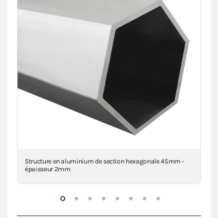
Structure en aluminium de section hexagonale 45mm -
Piè
épaisseur 2mm
inj