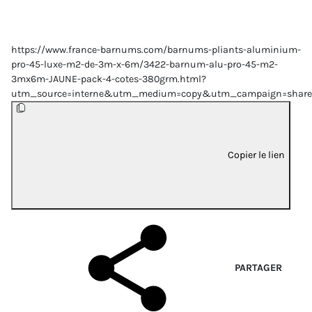
https://www.france-barnums.com/barnums-pliants-aluminium-
pro-45-luxe-m2-de-3m-x-6m/3422-barnum-alu-pro-45-m2-
3mx6m-JAUNE-pack-4-cotes-380grm.html?
utm_source=interne&utm_medium=copy&utm_campaign=share
Copier le lien
PARTAGER