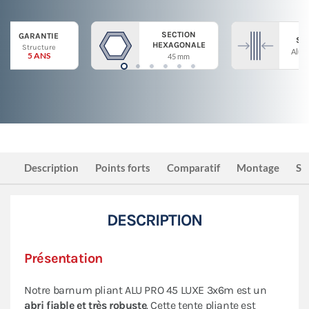
SECTION
GARANTIE
ST
HEXAGONALE
Structure
Alum
5 ANS
45 mm
Description
Points forts
Comparatif
Montage
Sé
DESCRIPTION
Présentation
Notre barnum pliant ALU PRO 45 LUXE 3x6m est un
abri fiable et très robuste
. Cette tente pliante est