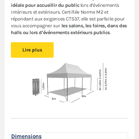
idéale pour accueillir du public
lors d’événements
intérieurs et extérieurs. Certifiée Norme M2 et
répondant aux exigences CTS37, elle est parfaite pour
vous accompagner sur
les salons, les foires, dans des
halls ou lors d’événements extérieurs publics
.
Cet abri pliant est
compact
, vous pourrez le glisser
Lire plus
facilement dans votre véhicule. Le
pliage en ciseaux
et
sans outil
vous offre un véritable confort de
montage
.
Installez-vous rapidement où vous le souhaitez et
protégez-vous des aléas de la météo.
Le toit et les murs de ce
barnum 3x6m
sont en
polyester avec enduction PVC de 380 g/m². Le toit est
renforcé aux angles et sur les coutures, et la bâche
déperlante est
100% étanche
.
L'armature hexagonale en aluminium assure solidité
et durabilité pour une
utilisation régulière
.
Dimensions