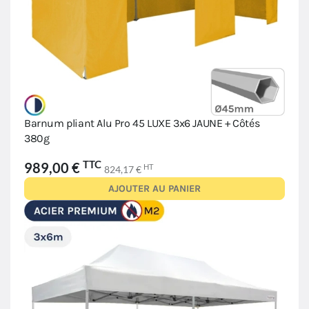
Barnum pliant Alu Pro 45 LUXE 3x6 JAUNE + Côtés
380g
TTC
989,00 €
HT
824,17 €
AJOUTER AU PANIER