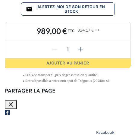
ALERTEZ-MOI DE SON RETOUR EN
STOCK
989,00 €
824,17 €
HT
TTC
-
+
AJOUTER AU PANIER
●
Frais de transport :
,
prix dégressif selon quantité
● Retrait possible à notre entrepôt de Trégueux (22950) : 6€
PARTAGER LA PAGE
close
Facebook