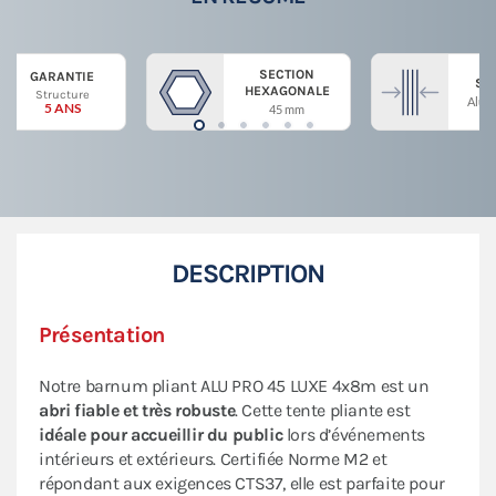
SECTION
GARANTIE
ST
HEXAGONALE
Structure
Alum
5 ANS
45 mm
DESCRIPTION
Présentation
Notre barnum pliant ALU PRO 45 LUXE 4x8m est un
abri fiable et très robuste
. Cette tente pliante est
idéale pour accueillir du public
lors d’événements
intérieurs et extérieurs. Certifiée Norme M2 et
répondant aux exigences CTS37, elle est parfaite pour