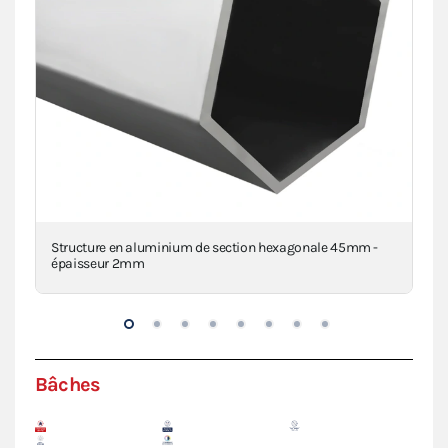
a
Structure en aluminium de section hexagonale 45mm -
Piè
épaisseur 2mm
inj
Bâches