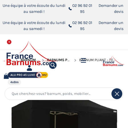
Une équipe à votre écoute du lundi
02 96 92 01
Demander un
au samedi !
95
devis
Une équipe à votre écoute du lundi
02 96 92 01
Demander un
au samedi !
95
devis
0
ACCUEIL
BARNUMS PLIANTS ALUMINIUM PRO 45 LUXE M2
BARNUMS PLIANTS ALUMINIUM PRO 45 LUXE M2 DE 4M X 8M
BARNUM PLIANT - TENTE PLIANTE ALU PRO 45 LUXE M2 4MX8M NOIR + PACK CÔTÉS 380GR/M²