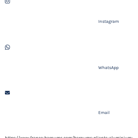
Instagram
WhatsApp
Email
https://www.france-barnums.com/barnums-pliants-aluminium-