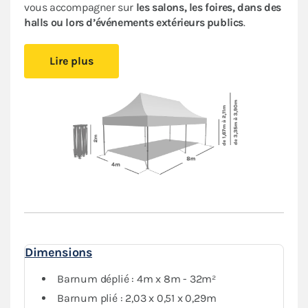
vous accompagner sur
les salons, les foires, dans des
halls ou lors d’événements extérieurs publics
.
Cet abri pliant est
compact
, vous pourrez le glisser
Lire plus
facilement dans votre véhicule. Le
pliage en ciseaux
et
sans outil
vous offre un véritable confort de
montage
.
Installez-vous rapidement où vous le souhaitez et
protégez-vous des aléas de la météo.
Le toit et les murs de ce
barnum 4x8m
sont en
polyester avec enduction PVC de 380 g/m². Le toit est
renforcé aux angles et sur les coutures, et la bâche
déperlante est
100% étanche
.
L'armature hexagonale en aluminium assure solidité
et durabilité pour une
utilisation régulière
.
Dimensions
Le
pack Côtés
, composé de 4 murs pleins et 2 murs
avec porte, vous garantit une protection optimale
Barnum déplié : 4m x 8m - 32m²
contre les intempéries.
Barnum plié : 2,03 x 0,51 x 0,29m