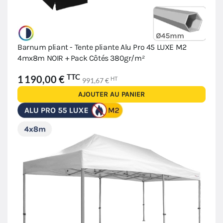
Barnum pliant - Tente pliante Alu Pro 45 LUXE M2
4mx8m NOIR + Pack Côtés 380gr/m²
TTC
1 190,00 €
HT
991,67 €
AJOUTER AU PANIER