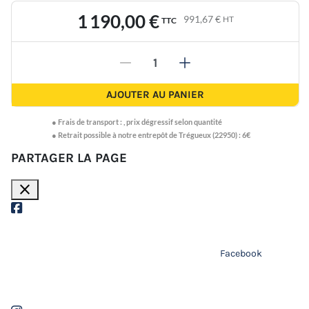
1 190,00 €
991,67 €
HT
TTC
-
+
AJOUTER AU PANIER
●
Frais de transport :
,
prix dégressif selon quantité
● Retrait possible à notre entrepôt de Trégueux (22950) : 6€
PARTAGER LA PAGE
close
Facebook