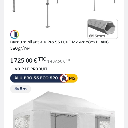
Barnum pliant Alu Pro 55 LUXE M2 4mx8m BLANC
580gr/m²
TTC
1 725,00 €
HT
1 437,50 €
VOIR LE PRODUIT