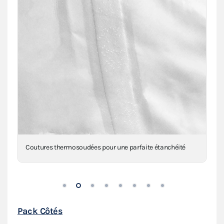
Coutures thermosoudées pour une parfaite étanchéité
Pack Côtés