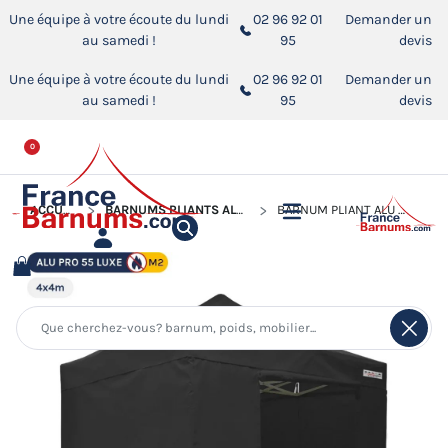
Une équipe à votre écoute du lundi
02 96 92 01
Demander un
au samedi !
95
devis
Une équipe à votre écoute du lundi
02 96 92 01
Demander un
au samedi !
95
devis
0
ACCUEIL
BARNUMS PLIANTS ALUMINIUM PRO 55 LUXE M2
BARNUM PLIANT ALU PRO 55 LUXE M2 4MX4M NOIR + PACK CÔTÉS PVC 580GR/M²