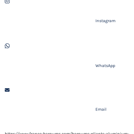
Instagram
WhatsApp
Email
https://www.france-barnums.com/barnums-pliants-aluminium-