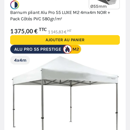
Barnum pliant Alu Pro 55 LUXE M2 4mx4m NOIR +
Pack Côtés PVC 580gr/m²
TTC
1 375,00 €
HT
1 145,83 €
AJOUTER AU PANIER