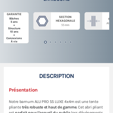
GARANTIE
SECTION
Bâches
ST
HEXAGONALE
5 ans
Alum
55 mm
+
Structure
10 ans
+
Connexions
À vie
DESCRIPTION
Présentation
Notre barnum ALU PRO 55 LUXE 4x4m est une tente
pliante
très robuste et haut de gamme
. Cet abri pliant
est
parfait pour
l’accueil du public
lors d’événements