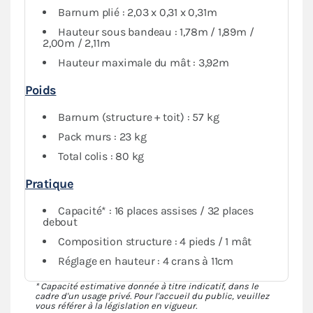
vous assure une protection maximale contre les
Barnum plié : 2,03 x 0,31 x 0,31m
conditions météorologiques. Vous avez aussi la
Hauteur sous bandeau : 1,78m / 1,89m /
possibilité de fermer intégralement votre espace si
2,00m / 2,11m
nécessaire.
Hauteur maximale du mât : 3,92m
Poids
Barnum (structure + toit) : 57 kg
Pack murs : 23 kg
Total colis : 80 kg
Pratique
Capacité* : 16 places assises / 32 places
debout
Composition structure : 4 pieds / 1 mât
Réglage en hauteur : 4 crans à 11cm
* Capacité estimative donnée à titre indicatif, dans le
cadre d'un usage privé. Pour l'accueil du public, veuillez
vous référer à la législation en vigueur.