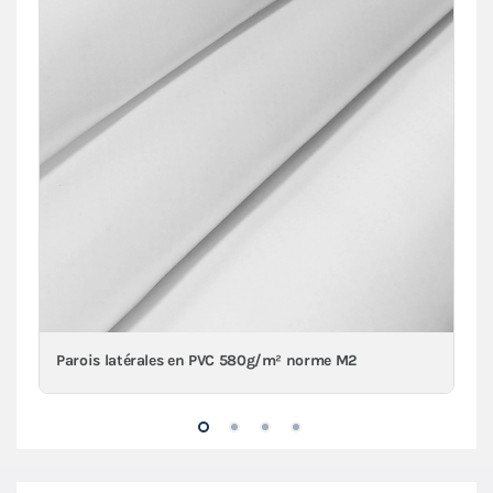
Parois latérales en PVC 580g/m² norme M2