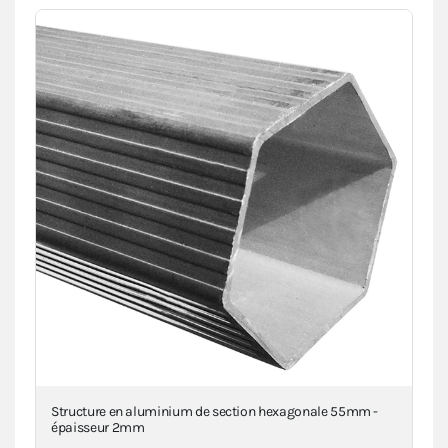
a
Structure en aluminium de section hexagonale 55mm -
Pi
épaisseur 2mm
VIE