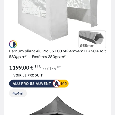
Barnum pliant Alu Pro 55 ECO M2 4mx4m BLANC + Toit
580gr/m² et Fenêtres 380gr/m²
TTC
1 199,00 €
HT
999,17 €
VOIR LE PRODUIT