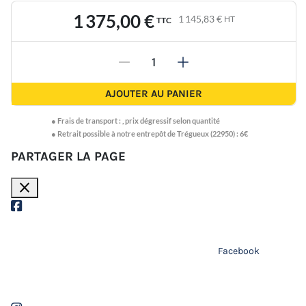
1 375,00 €
1 145,83 €
HT
TTC
-
+
AJOUTER AU PANIER
●
Frais de transport :
,
prix dégressif selon quantité
● Retrait possible à notre entrepôt de Trégueux (22950) : 6€
PARTAGER LA PAGE
close
Facebook