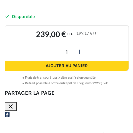

Disponible
239,00 €
199,17 €
HT
TTC
-
+
AJOUTER AU PANIER
●
Frais de transport :
,
prix dégressif selon quantité
● Retrait possible à notre entrepôt de Trégueux (22950) : 6€
PARTAGER LA PAGE
close