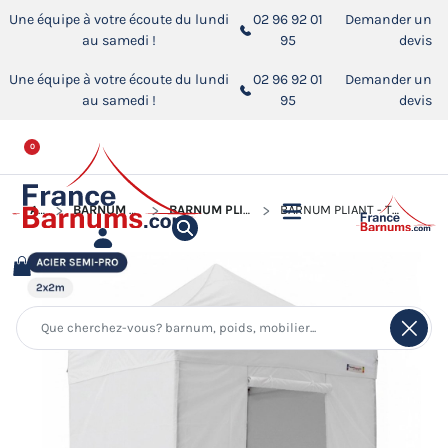
Une équipe à votre écoute du lundi
02 96 92 01
Demander un
au samedi !
95
devis
Une équipe à votre écoute du lundi
02 96 92 01
Demander un
au samedi !
95
devis
0
ACCUEIL
BARNUM PLIANT - TONNELLE ACIER SEMI PRO
BARNUM PLIANT - TONNELLE ACIER SEMI PRO 2MX2M
BARNUM PLIANT - TONNELLE ACIER SEMI PRO 2MX2M BLANC AVEC PACK 4 CÔTÉS