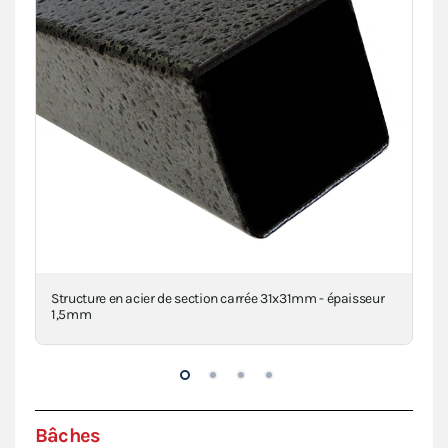
clé
Structure en acier de section carrée 31x31mm - épaisseur
Con
1,5mm
Bâches