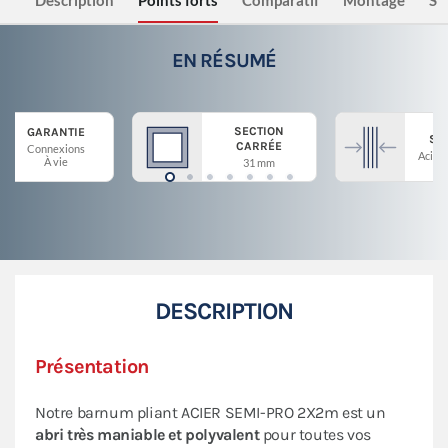
Description
Points forts
Comparatif
Montage
Sé
EN RÉSUMÉ
SECTION
GARANTIE
ST
CARRÉE
Connexions
Acier 
À vie
31 mm
DESCRIPTION
Présentation
Notre barnum pliant ACIER SEMI-PRO 2X2m est un
abri très maniable et polyvalent
pour toutes vos