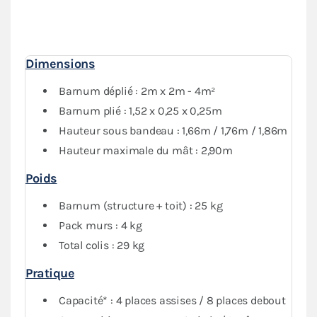
1 mur avec porte) donne une
protection optimale
contre les intempéries. Vous pourrez fermer
complètement votre abri si besoin.
Dimensions
Barnum déplié : 2m x 2m - 4m²
Barnum plié : 1,52 x 0,25 x 0,25m
Hauteur sous bandeau : 1,66m / 1,76m / 1,86m
Hauteur maximale du mât : 2,90m
Poids
Barnum (structure + toit) : 25 kg
Pack murs : 4 kg
Total colis : 29 kg
Pratique
Capacité* : 4 places assises / 8 places debout