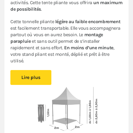
activités. Cette tente pliante vous offrira
un maximum
de possibilités
.
Cette tonnelle pliante
légère au faible encombrement
est facilement transportable. Elle vous accompagnera
partout où vous en aurez besoin. Le
montage
parapluie
et sans outil permet de s’installer
rapidement et sans effort.
En moins d’une minute
,
votre stand pliant est monté, déplié et prêt à être
utilisé.
Sa bâche de toit en Polyester avec enduction PVC de
Lire plus
320gr/m² est renforcée au niveau des angles. Elle est
complètement étanche
. L’armature en acier dotée
d’une peinture antirouille garantit sa durabilité pour
une
utilisation occasionnelle à régulière
.
Ce stand pliant est
polyvalent
à un
tarif très
abordable pour les particuliers et les professionnels
.
Le
pack de 4 bâches latérales
assorti (3 murs pleins et