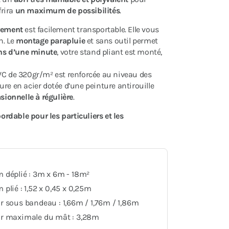
frira
un maximum de possibilités
.
rement
est facilement transportable. Elle vous
n. Le
montage parapluie
et sans outil permet
ns d’une minute
, votre stand pliant est monté,
VC de 320gr/m² est renforcée au niveau des
ture en acier dotée d’une peinture antirouille
sionnelle à régulière
.
bordable pour les particuliers et les
 déplié : 3m x 6m - 18m²
plié : 1,52 x 0,45 x 0,25m
 sous bandeau : 1,66m / 1,76m / 1,86m
r maximale du mât : 3,28m