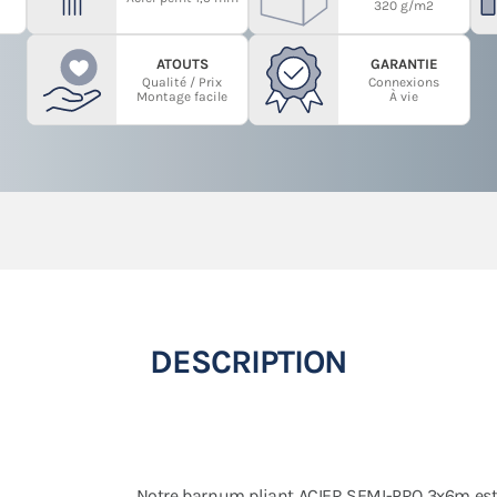
320 g/m2
ATOUTS
GARANTIE
Qualité / Prix
Connexions
Montage facile
À vie
DESCRIPTION
Notre barnum pliant ACIER SEMI-PRO 3x6m es