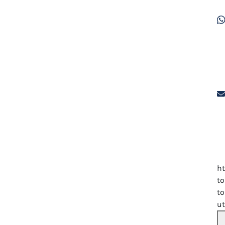
h
to
to
u