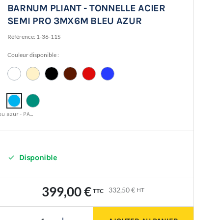
BARNUM PLIANT - TONNELLE ACIER
SEMI PRO 3MX6M BLEU AZUR
Référence:
1-36-11S
Couleur disponible :
Bleu azur - PANTONE 17-4433 TCX

Disponible
399,00 €
332,50 €
HT
TTC