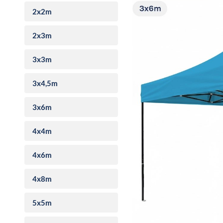
2x2m
2x3m
3x3m
3x4,5m
3x6m
4x4m
4x6m
4x8m
5x5m