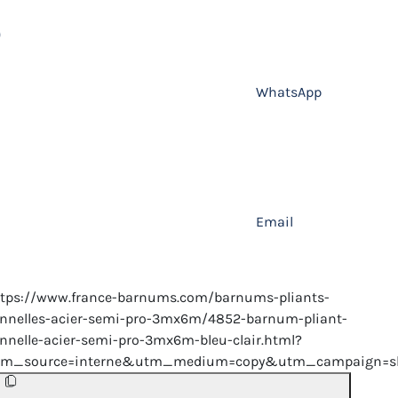
WhatsApp
Email
ttps://www.france-barnums.com/barnums-pliants-
nnelles-acier-semi-pro-3mx6m/4852-barnum-pliant-
nnelle-acier-semi-pro-3mx6m-bleu-clair.html?
tm_source=interne&utm_medium=copy&utm_campaign=sh