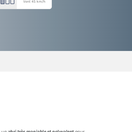
Vent 45 km/h
t un
abri très maniable et polyvalent
pour