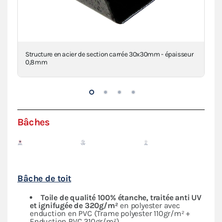
Structure en acier de section carrée 30x30mm - épaisseur
Con
0,8mm
Bâches
Bâche de toit
Toile de qualité 100% étanche, traitée anti UV
et ignifugée de 320g/m²
en polyester avec
enduction en PVC (Trame polyester 110gr/m² +
Enduction PVC 210gr/m²)