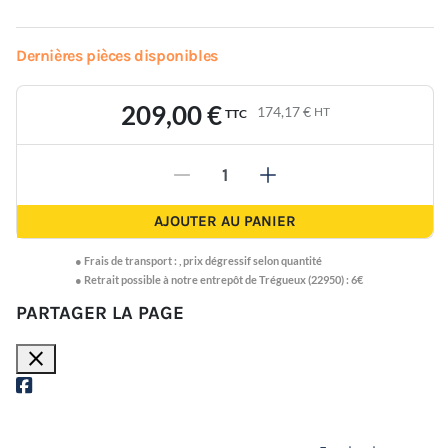
Dernières pièces disponibles
209,00 €
174,17 €
HT
TTC
-
+
AJOUTER AU PANIER
●
Frais de transport :
,
prix dégressif selon quantité
● Retrait possible à notre entrepôt de Trégueux (22950) : 6€
PARTAGER LA PAGE
close