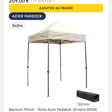
209,00 €
HT
174,17 €
AJOUTER AU PANIER
Barnum Pliant - Tente Acier Paddock 2mx2m BEIGE