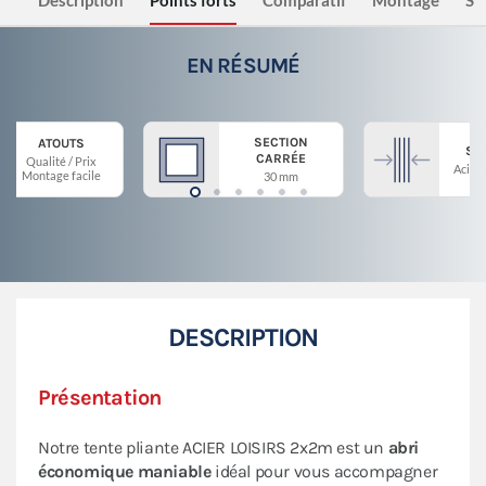
Description
Points forts
Comparatif
Montage
Sé
EN RÉSUMÉ
SECTION
ATOUTS
ST
CARRÉE
Qualité / Prix
Acier 
Montage facile
30 mm
DESCRIPTION
Présentation
Notre tente pliante ACIER LOISIRS 2x2m est un
abri
économique maniable
idéal pour vous accompagner