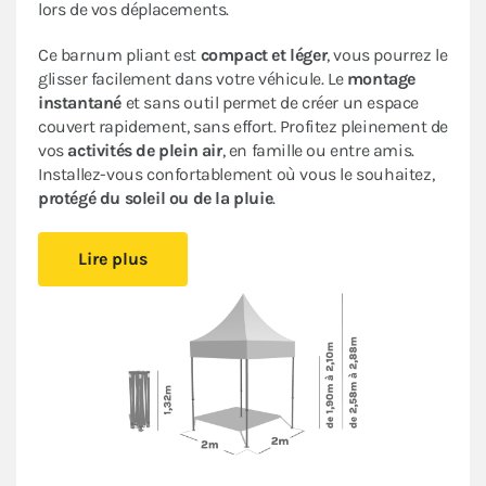
lors de vos déplacements.
Ce barnum pliant est
compact et léger
, vous pourrez le
glisser facilement dans votre véhicule. Le
montage
instantané
et sans outil permet de créer un espace
couvert rapidement, sans effort. Profitez pleinement de
vos
activités de plein air
, en famille ou entre amis.
Installez-vous confortablement où vous le souhaitez,
protégé du soleil ou de la pluie
.
Sa bâche 100% imperméable traitée anti-UV
et son
Lire plus
armature en acier avec peinture anti-corrosion
assurent
fiabilité et durabilité
pour une utilisation
occasionnelle.
Cette tente ACIER LOISIRS bénéficie d’un
excellent
rapport qualité/prix
: c’est un abri pliant de bonne
facture très pratique à un
prix abordable
.
Le
pack Fenêtres
(composé de 2 murs avec fenêtre, 1
mur plein et 1 mur avec porte) vous garantit une