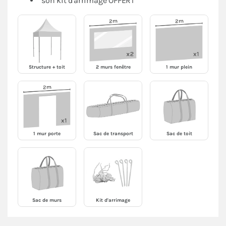
son kit d'arrimage OFFERT
Structure + toit
2 murs fenêtre
1 mur plein
1 mur porte
Sac de transport
Sac de toit
Sac de murs
Kit d'arrimage