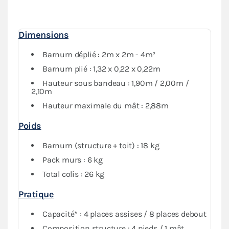
protection
optimale contre les intempéries. Vous
pourrez fermer complètement votre abri tout en
conservant de la visibilité grâce au PVC transparent.
Dimensions
Barnum déplié : 2m x 2m - 4m²
Barnum plié : 1,32 x 0,22 x 0,22m
Hauteur sous bandeau : 1,90m / 2,00m /
2,10m
Hauteur maximale du mât : 2,88m
Poids
Barnum (structure + toit) : 18 kg
Pack murs : 6 kg
Total colis : 26 kg
Pratique
Capacité* : 4 places assises / 8 places debout
Composition structure : 4 pieds / 1 mât