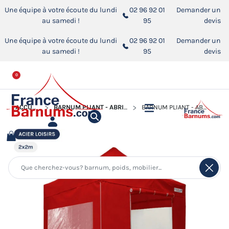
Une équipe à votre écoute du lundi
02 96 92 01
Demander un
au samedi !
95
devis
Une équipe à votre écoute du lundi
02 96 92 01
Demander un
au samedi !
95
devis
0
ACCUEIL
BARNUM PLIANT - ABRI PLIABLE ACIER LOISIRS
BARNUM PLIANT - ABRI PLIABLE ACIER LOISIRS 2MX2M ROUGE AVEC PACK FENÊTRES