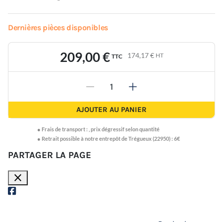
Dernières pièces disponibles
209,00 €
174,17 €
HT
TTC
-
+
AJOUTER AU PANIER
●
Frais de transport :
,
prix dégressif selon quantité
● Retrait possible à notre entrepôt de Trégueux (22950) : 6€
PARTAGER LA PAGE
close