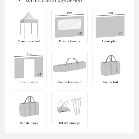
son kit d'arrimage OFFERT
Structure + toit
2 murs fenêtre
1 mur plein
1 mur porte
Sac de transport
Sac de toit
Sac de murs
Kit d'arrimage