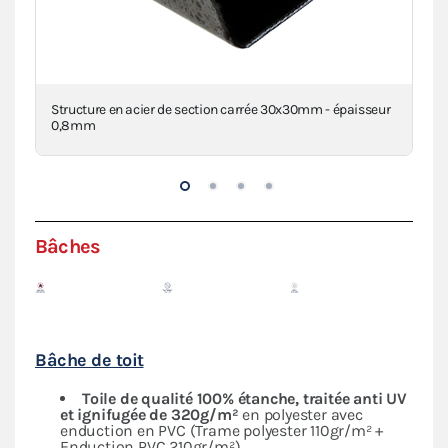
Structure en acier de section carrée 30x30mm - épaisseur
Con
0,8mm
Bâches
Bâche de toit
Toile de qualité 100% étanche, traitée anti UV
et ignifugée de 320g/m²
en polyester avec
enduction en PVC (Trame polyester 110gr/m² +
Enduction PVC 210gr/m²)