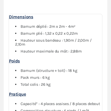
protection
optimale contre les intempéries. Vous
pourrez fermer complètement votre abri tout en
conservant de la visibilité grâce au PVC transparent.
Dimensions
Barnum déplié : 2m x 2m - 4m²
Barnum plié : 1,32 x 0,22 x 0,22m
Hauteur sous bandeau : 1,90m / 2,00m /
2,10m
Hauteur maximale du mât : 2,88m
Poids
Barnum (structure + toit) : 18 kg
Pack murs : 6 kg
Total colis : 26 kg
Pratique
Capacité* : 4 places assises / 8 places debout
Composition structure : 4 pieds / 1 mât