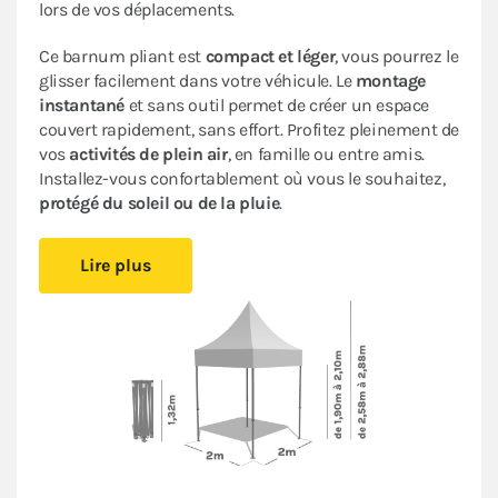
lors de vos déplacements.
Ce barnum pliant est
compact et léger
, vous pourrez le
glisser facilement dans votre véhicule. Le
montage
instantané
et sans outil permet de créer un espace
couvert rapidement, sans effort. Profitez pleinement de
vos
activités de plein air
, en famille ou entre amis.
Installez-vous confortablement où vous le souhaitez,
protégé du soleil ou de la pluie
.
Sa bâche 100% imperméable traitée anti-UV
et son
Lire plus
armature en acier avec peinture anti-corrosion
assurent
fiabilité et durabilité
pour une utilisation
occasionnelle.
Cette tente ACIER LOISIRS bénéficie d’un
excellent
rapport qualité/prix
: c’est un abri pliant de bonne
facture très pratique à un
prix abordable
.
Le
pack Fenêtres
(composé de 2 murs avec fenêtre, 1
mur plein et 1 mur avec porte) vous garantit une