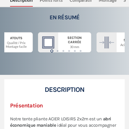
Description
Points forts
Comparatif
Montage
Sé
EN RÉSUMÉ
SECTION
ATOUTS
ST
CARRÉE
Qualité / Prix
Acier 
Montage facile
30 mm
DESCRIPTION
Présentation
Notre tente pliante ACIER LOISIRS 2x2m est un
abri
économique maniable
idéal pour vous accompagner