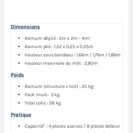
murs avec fenêtre et d'un mur avec porte) vous
garantit une
protection optimale
contre les
intempéries. Vous pourrez fermer complètement votre
abri tout en conservant de la visibilité grâce au PVC
Dimensions
transparent.
Barnum déplié : 2m x 2m - 4m²
Barnum plié : 1,52 x 0,25 x 0,25m
Hauteur sous bandeau : 1,66m / 1,76m / 1,86m
Hauteur maximale du mât : 2,90m
Poids
Barnum (structure + toit) : 25 kg
Pack murs : 3 kg
Total colis : 28 kg
Pratique
Capacité* : 4 places assises / 8 places debout