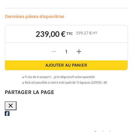
Dernières pièces disponibles
239,00 €
199,17 €
HT
TTC
-
+
AJOUTER AU PANIER
●
Frais de transport :
,
prix dégressif selon quantité
● Retrait possible à notre entrepôt de Trégueux (22950) : 6€
PARTAGER LA PAGE
close