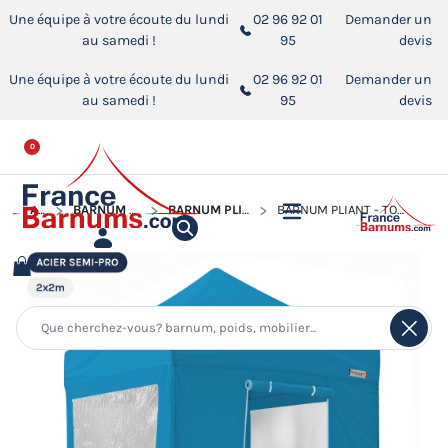
Une équipe à votre écoute du lundi
02 96 92 01
Demander un
au samedi !
95
devis
Une équipe à votre écoute du lundi
02 96 92 01
Demander un
au samedi !
95
devis
0
ACCUEIL
BARNUM PLIANT - TONNELLE ACIER SEMI PRO
BARNUM PLIANT - TONNELLE ACIER SEMI PRO 2MX2M
BARNUM PLIANT - TONNELLE ACIER SEMI PRO 2MX2M BLEU AZUR AVEC PACK FENÊTRES