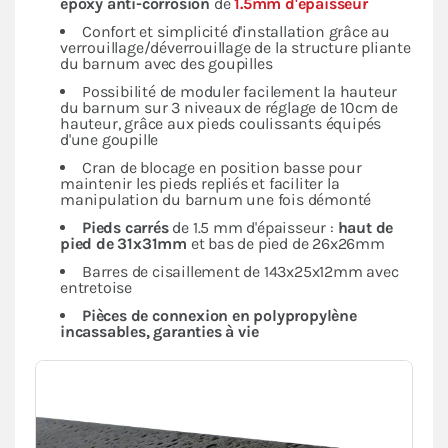
époxy anti-corrosion
de
1.5mm d'épaisseur
Confort et simplicité d'installation grâce au
verrouillage/déverrouillage de la structure pliante
du barnum avec des goupilles
Possibilité de moduler facilement la hauteur
du barnum sur 3 niveaux de réglage de 10cm de
hauteur, grâce aux pieds coulissants équipés
d'une goupille
Cran de blocage en position basse pour
maintenir les pieds repliés et faciliter la
manipulation du barnum une fois démonté
Pieds carrés
de 1.5 mm d'épaisseur :
haut de
pied de 31x31mm
et bas de pied de 26x26mm
Barres de cisaillement de 143x25x12mm avec
entretoise
Pièces de connexion en polypropylène
incassables, garanties à vie