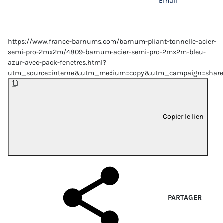
Email
https://www.france-barnums.com/barnum-pliant-tonnelle-acier-
semi-pro-2mx2m/4809-barnum-acier-semi-pro-2mx2m-bleu-
azur-avec-pack-fenetres.html?
utm_source=interne&utm_medium=copy&utm_campaign=share
Copier le lien
PARTAGER