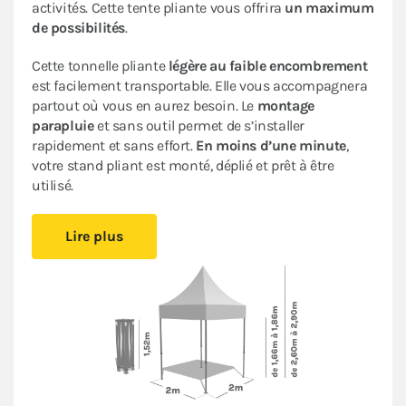
activités. Cette tente pliante vous offrira
un maximum
de possibilités
.
Cette tonnelle pliante
légère au faible encombrement
est facilement transportable. Elle vous accompagnera
partout où vous en aurez besoin. Le
montage
parapluie
et sans outil permet de s’installer
rapidement et sans effort.
En moins d’une minute
,
votre stand pliant est monté, déplié et prêt à être
utilisé.
Sa bâche de toit en Polyester avec enduction PVC de
Lire plus
320gr/m² est renforcée au niveau des angles. Elle est
complètement étanche
. L’armature en acier dotée
d’une peinture antirouille garantit sa durabilité pour
une
utilisation occasionnelle à régulière
.
Ce stand pliant est
polyvalent
à un
tarif très
abordable pour les particuliers et les professionnels
.
Le
pack Fenêtres
(composé d'un mur plein, de deux