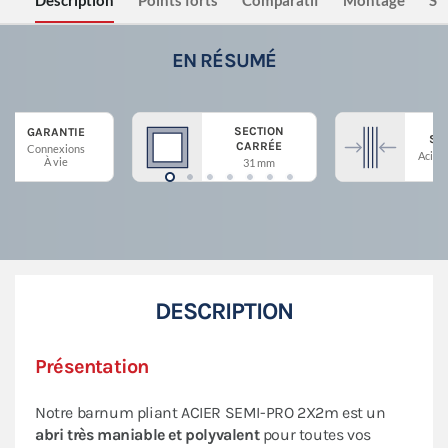
Description
Points forts
Comparatif
Montage
Sé
EN RÉSUMÉ
SECTION
GARANTIE
ST
CARRÉE
Connexions
Acier 
À vie
31 mm
DESCRIPTION
Présentation
Notre barnum pliant ACIER SEMI-PRO 2X2m est un
abri très maniable et polyvalent
pour toutes vos