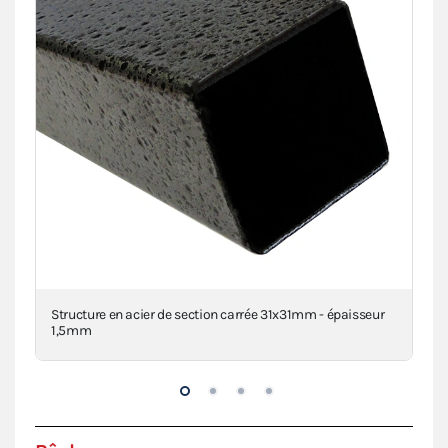
clé
Structure en acier de section carrée 31x31mm - épaisseur
Con
1,5mm