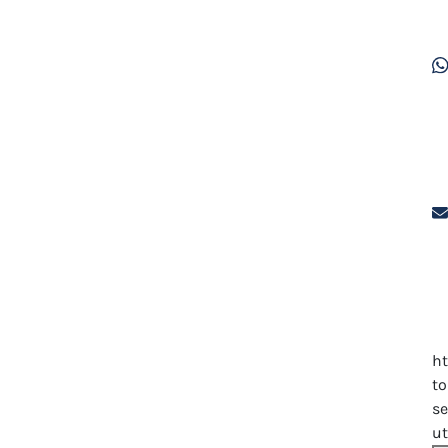
h
to
se
u