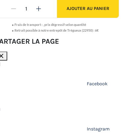
AJOUTER AU PANIER
-
+
●
Frais de transport :
,
prix dégressif selon quantité
● Retrait possible à notre entrepôt de Trégueux (22950) : 6€
ARTAGER LA PAGE
lose
Facebook
Instagram