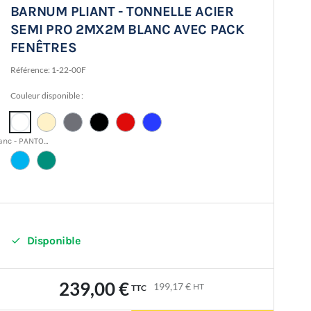
BARNUM PLIANT - TONNELLE ACIER
SEMI PRO 2MX2M BLANC AVEC PACK
FENÊTRES
Référence:
1-22-00F
Couleur disponible :
Blanc - PANTONE 11-0601 TCX

Disponible
239,00 €
199,17 €
HT
TTC