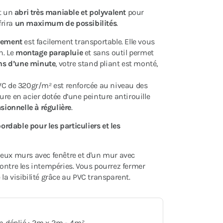
t un
abri très maniable et polyvalent
pour
frira
un maximum de possibilités
.
rement
est facilement transportable. Elle vous
n. Le
montage parapluie
et sans outil permet
ns d’une minute
, votre stand pliant est monté,
VC de 320gr/m² est renforcée au niveau des
ture en acier dotée d’une peinture antirouille
sionnelle à régulière
.
bordable pour les particuliers et les
eux murs avec fenêtre et d'un mur avec
ontre les intempéries. Vous pourrez fermer
a visibilité grâce au PVC transparent.
 déplié : 2m x 2m - 4m²