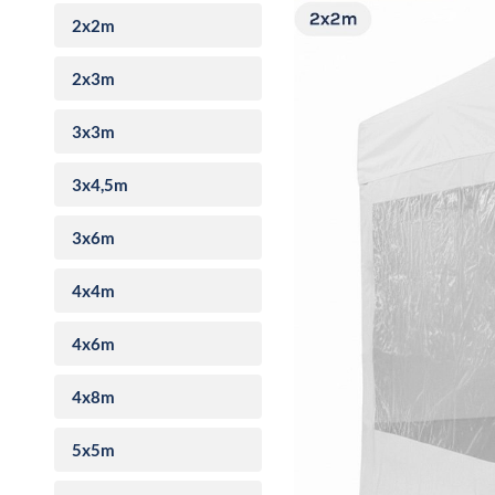
2x2m
2x3m
3x3m
3x4,5m
3x6m
4x4m
4x6m
4x8m
5x5m