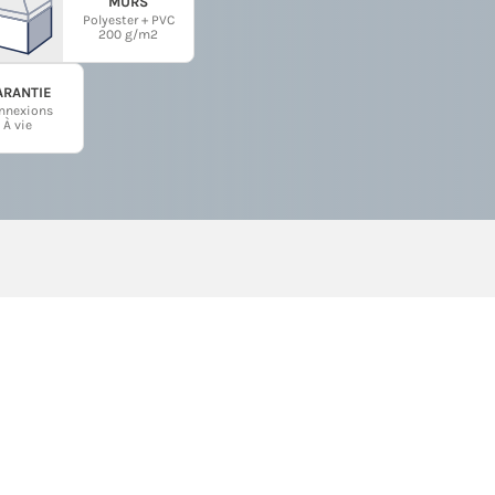
MURS
Polyester + PVC
200 g/m2
ARANTIE
nnexions
À vie