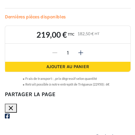
Dernières pièces disponibles
219,00 €
182,50 €
HT
TTC
-
+
AJOUTER AU PANIER
●
Frais de transport :
,
prix dégressif selon quantité
● Retrait possible à notre entrepôt de Trégueux (22950) : 6€
PARTAGER LA PAGE
close