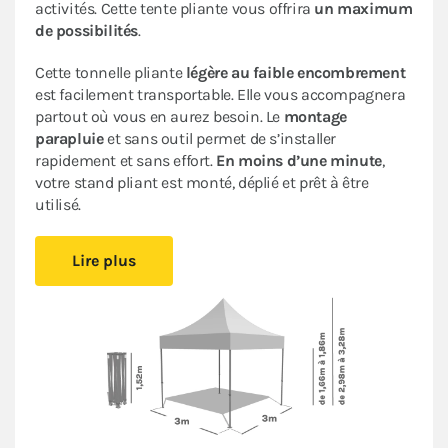
activités. Cette tente pliante vous offrira
un maximum
de possibilités
.
Cette tonnelle pliante
légère au faible encombrement
est facilement transportable. Elle vous accompagnera
partout où vous en aurez besoin. Le
montage
parapluie
et sans outil permet de s’installer
rapidement et sans effort.
En moins d’une minute
,
votre stand pliant est monté, déplié et prêt à être
utilisé.
Sa bâche de toit en Polyester avec enduction PVC de
Lire plus
320gr/m² est renforcée au niveau des angles. Elle est
complètement étanche
. L’armature en acier dotée
d’une peinture antirouille garantit sa durabilité pour
une
utilisation occasionnelle à régulière
.
Ce stand pliant est
polyvalent
à un
tarif très
abordable pour les particuliers et les professionnels
.