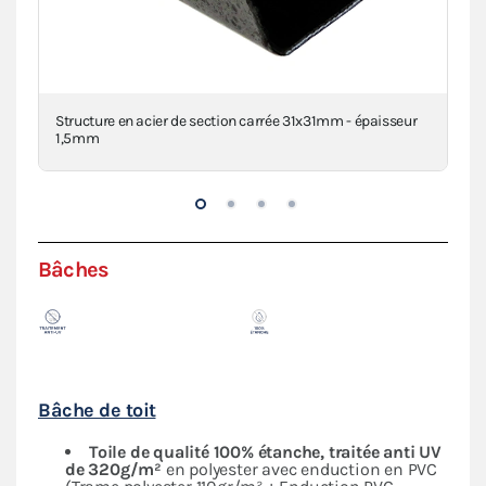
clé
Structure en acier de section carrée 31x31mm - épaisseur
Con
1,5mm
Bâches
Bâche de toit
Toile de qualité 100% étanche, traitée anti UV
de 320g/m²
en polyester avec enduction en PVC