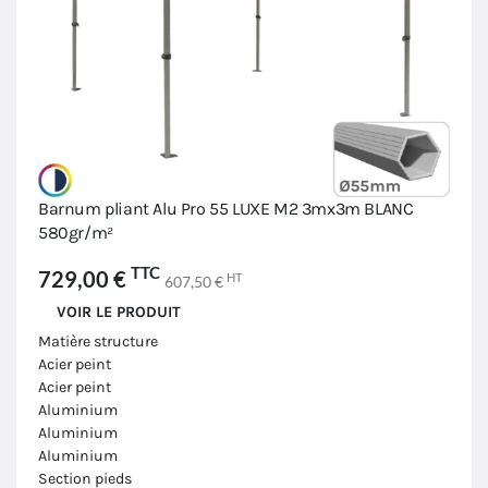
Barnum pliant Alu Pro 55 LUXE M2 3mx3m BLANC
580gr/m²
TTC
729,00 €
HT
607,50 €
VOIR LE PRODUIT
Matière structure
Acier peint
Acier peint
Aluminium
Aluminium
Aluminium
Section pieds