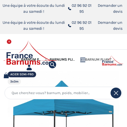
Une équipe à votre écoute du lundi
02 96 92 01
Demander un
au samedi !
95
devis
Une équipe à votre écoute du lundi
02 96 92 01
Demander un
au samedi !
95
devis
0
ACCUEIL
BARNUM PLIANT - TONNELLE ACIER SEMI PRO
BARNUMS PLIANTS - TONNELLES ACIER SEMI PRO 3MX3M
BARNUM PLIANT - TONNELLE ACIER SEMI PRO 3MX3M BLEU AZUR