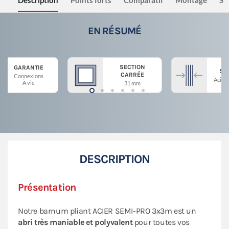
Description
Points forts
Comparatif
Montage
Sé
EN RÉSUMÉ
SECTION
GARANTIE
ST
CARRÉE
Connexions
Acier 
À vie
31 mm
DESCRIPTION
Présentation
Notre barnum pliant ACIER SEMI-PRO 3x3m est un
abri très maniable et polyvalent
pour toutes vos