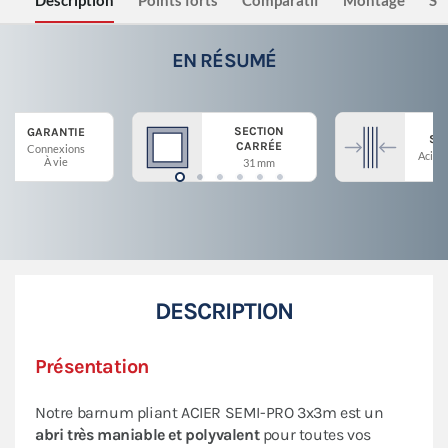
Description
Points forts
Comparatif
Montage
Sé
EN RÉSUMÉ
SECTION
GARANTIE
ST
CARRÉE
Connexions
Acier 
À vie
31 mm
DESCRIPTION
Présentation
Notre barnum pliant ACIER SEMI-PRO 3x3m est un
abri très maniable et polyvalent
pour toutes vos