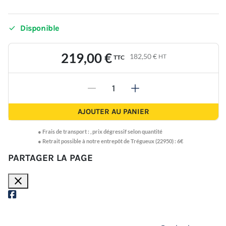

Disponible
219,00 €
182,50 €
HT
TTC
-
+
AJOUTER AU PANIER
●
Frais de transport :
,
prix dégressif selon quantité
● Retrait possible à notre entrepôt de Trégueux (22950) : 6€
PARTAGER LA PAGE
close