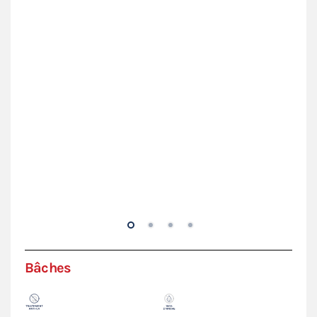
clé
Con
Bâches