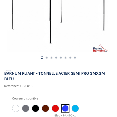
BARNUM PLIANT - TONNELLE ACIER SEMI PRO 3MX3M
BLEU
Référence:
1-33-01S
Couleur disponible :
Bleu - PANTONE 19-3952 TCX