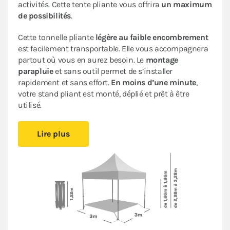
activités. Cette tente pliante vous offrira
un maximum
de possibilités
.
Cette tonnelle pliante
légère au faible encombrement
est facilement transportable. Elle vous accompagnera
partout où vous en aurez besoin. Le
montage
parapluie
et sans outil permet de s’installer
rapidement et sans effort.
En moins d’une minute
,
votre stand pliant est monté, déplié et prêt à être
utilisé.
Sa bâche de toit en Polyester avec enduction PVC de
Lire plus
320gr/m² est renforcée au niveau des angles. Elle est
complètement étanche
. L’armature en acier dotée
d’une peinture antirouille garantit sa durabilité pour
une
utilisation occasionnelle à régulière
.
Ce stand pliant est
polyvalent
à un
tarif très
abordable pour les particuliers et les professionnels
.