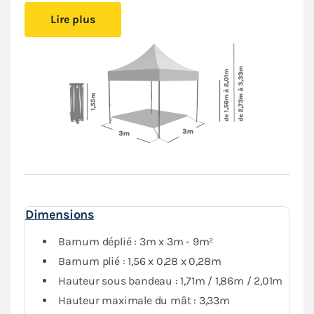
Grâce à
son pliage en ciseaux sans outil
, le montage
Lire plus
est d'un grand confort. Une fois replié, l'abri est
compact
et se glisse facilement dans votre véhicule.
Le toit de ce
barnum 3x3m
est en polyester avec
enduction PVC de 380 g/m². Le toit est renforcé aux
angles et sur les coutures et la bâche déperlante est
100% étanche.
Dimensions
Barnum déplié : 3m x 3m - 9m²
Barnum plié : 1,56 x 0,28 x 0,28m
Hauteur sous bandeau : 1,71m / 1,86m / 2,01m
Hauteur maximale du mât : 3,33m