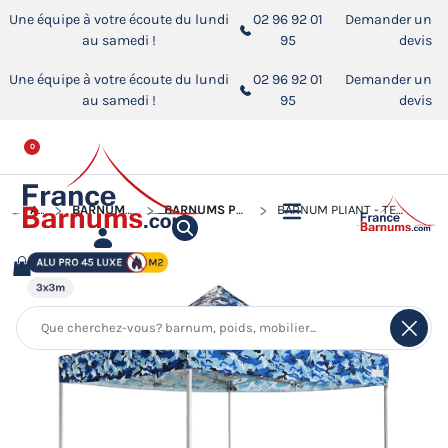
Une équipe à votre écoute du lundi
02 96 92 01
Demander un
au samedi !
95
devis
Une équipe à votre écoute du lundi
02 96 92 01
Demander un
au samedi !
95
devis
0
ACCUEIL
BARNUMS PLIANTS ALUMINIUM PRO 45 LUXE M2
BARNUMS PLIANTS ALUMINIUM PRO 45 LUXE M2 DE 3M X 3M
BARNUM PLIANT - TENTE PLIANTE ALU PRO 45 LUXE M2 3MX3M CAMOUFLAGE BLEU 380GR/M²