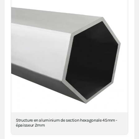
Structure en aluminium de section hexagonale 45mm -
Piè
épaisseur 2mm
inj