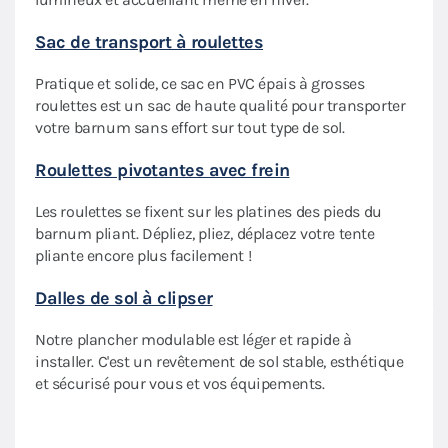
Gout
ondre
Sac de transport à roulettes
Fixe
Pratique et solide, ce sac en PVC épais à grosses
en ve
roulettes est un sac de haute qualité pour transporter
obten
nd
votre barnum sans effort sur tout type de sol.
abrit
ts en
Roulettes pivotantes avec frein
Modu
es,
Les roulettes se fixent sur les platines des pieds du
Racco
barnum pliant. Dépliez, pliez, déplacez votre tente
de b
pliante encore plus facilement !
ensem
Dalles de sol à clipser
Casq
iant,
ur
Notre plancher modulable est léger et rapide à
Augm
installer. C'est un revêtement de sol stable, esthétique
et pr
et sécurisé pour vous et vos équipements.
mais 