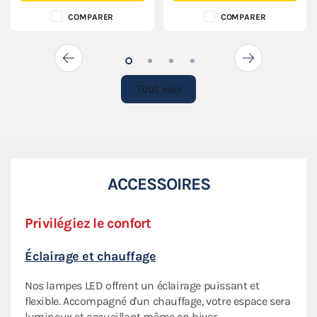
COMPARER
COMPARER
Tout voir
ACCESSOIRES
Privilégiez le confort
Modu
Éclairage et chauffage
La m
barn
tre
Nos lampes LED offrent un éclairage puissant et
corr
nt,
flexible. Accompagné d'un chauffage, votre espace sera
à vos
large
lumineux et accueillant même en hiver.