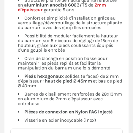
Structure pliante de haute qualité renforcée
en
aluminium anodisé 6063/T5
de
2mm
d'épaisseur
garantie 5 ans
Confort et simplicité d'installation grâce au
verrouillage/déverrouillage de la structure pliante
du barnum avec des goupilles enrobées
Possibilité de moduler facilement la hauteur
du barnum sur 5 niveaux de réglage de 15cm de
hauteur, grâce aux pieds coulissants équipés
d'une goupille enrobée
Cran de blocage en position basse pour
maintenir les pieds repliés et faciliter la
manipulation du barnum une fois démonté
Pieds hexagonaux
solides (6 faces) de 2 mm
d'épaisseur :
haut de pied Ø 45mm
et bas de pied
Ø 40mm
Barres de cisaillement renforcées de 28x13mm
en aluminium de 2mm d’épaisseur avec
entretoise
Pièces de connexion en Nylon PA6 injecté
Visserie en acier inoxydable (inox)