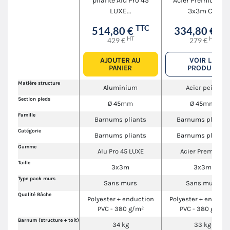
pliante Alu Pro 45
Acier Premium M
LUXE...
3x3m C...
TTC
TT
514,80 €
334,80 €
HT
HT
429 €
279 €
AJOUTER AU
VOIR LE
PANIER
PRODUIT
Matière structure
Aluminium
Acier peint
Section pieds
Ø 45mm
Ø 45mm
Famille
Barnums pliants
Barnums pliants
Catégorie
Barnums pliants
Barnums pliants
Gamme
Alu Pro 45 LUXE
Acier Premium
Taille
3x3m
3x3m
Type pack murs
Sans murs
Sans murs
Qualité Bâche
Polyester + enduction
Polyester + enducti
PVC - 380 g/m²
PVC - 380 g/m²
Barnum (structure + toit)
34 kg
33 kg