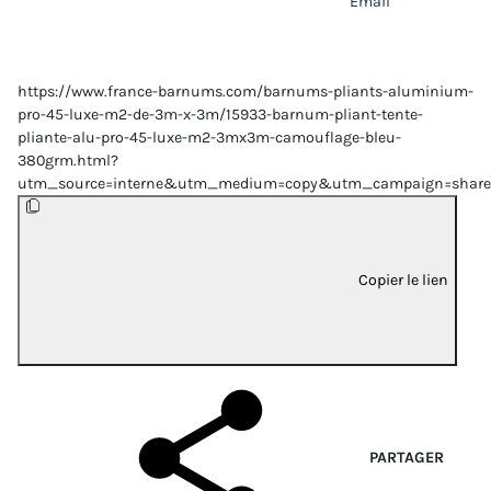
Email
https://www.france-barnums.com/barnums-pliants-aluminium-
pro-45-luxe-m2-de-3m-x-3m/15933-barnum-pliant-tente-
pliante-alu-pro-45-luxe-m2-3mx3m-camouflage-bleu-
380grm.html?
utm_source=interne&utm_medium=copy&utm_campaign=share
Copier le lien
PARTAGER