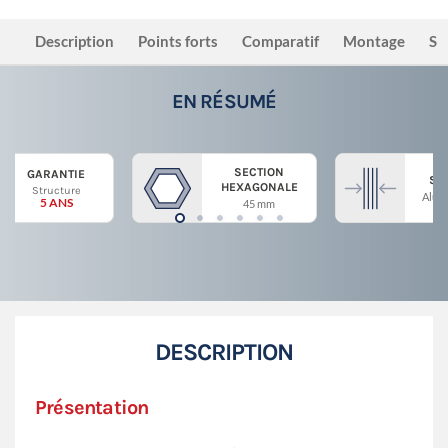
Description
Points forts
Comparatif
Montage
Sé
EN RÉSUMÉ
SECTION
GARANTIE
ST
HEXAGONALE
Structure
Alum
5 ANS
45 mm
DESCRIPTION
Présentation