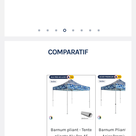
Protection anti-pincement en toile sur chaque mât
COMPARATIF
Barnum pliant - Tente
Barnum Pliant - St