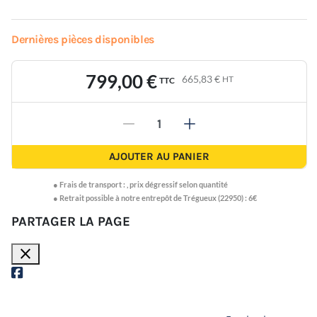
Dernières pièces disponibles
799,00 €
665,83 €
HT
TTC
-
+
AJOUTER AU PANIER
●
Frais de transport :
,
prix dégressif selon quantité
● Retrait possible à notre entrepôt de Trégueux (22950) : 6€
PARTAGER LA PAGE
close