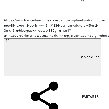
Email
https://www.france-barnums.com/barnums-pliants-aluminium-
pro-45-luxe-m2-de-3m-x-45m/1236-barnum-alu-pro-45-m2-
3mx45m-bleu-pack-4-cotes-380grm.html?
utm_source=interne&utm_medium=copy&utm_campaign=share
Copier le lien
PARTAGER