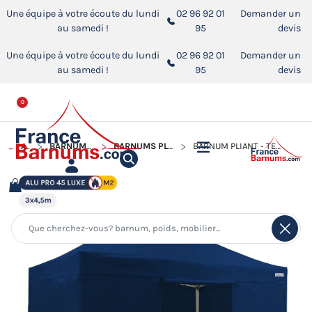
Une équipe à votre écoute du lundi
02 96 92 01
Demander un
au samedi !
95
devis
Une équipe à votre écoute du lundi
02 96 92 01
Demander un
au samedi !
95
devis
0
ACCUEIL
BARNUMS PLIANTS ALUMINIUM PRO 45 LUXE M2
BARNUMS PLIANTS ALUMINIUM PRO 45 LUXE M2 DE 3M X 4,5M
BARNUM PLIANT - TENTE PLIANTE ALU PRO 45 LUXE M2 3MX4,5M BLEU + PACK CÔTÉS 380GR/M²