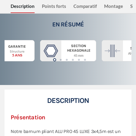
Description
Points forts
Comparatif
Montage
Sé
EN RÉSUMÉ
SECTION
GARANTIE
ST
HEXAGONALE
Structure
Alum
5 ANS
45 mm
DESCRIPTION
Présentation
Notre barnum pliant ALU PRO 45 LUXE 3x4,5m est un