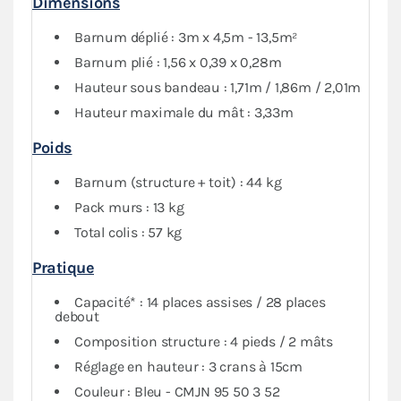
Dimensions
Le
pack Côtés
, composé de 3 murs pleins et 1 mur avec
porte, vous garantit une protection optimale contre les
Barnum déplié : 3m x 4,5m - 13,5m²
intempéries.
Barnum plié : 1,56 x 0,39 x 0,28m
Hauteur sous bandeau : 1,71m / 1,86m / 2,01m
Hauteur maximale du mât : 3,33m
Poids
Barnum (structure + toit) : 44 kg
Pack murs : 13 kg
Total colis : 57 kg
Pratique
Capacité* : 14 places assises / 28 places
debout
Composition structure : 4 pieds / 2 mâts
Réglage en hauteur : 3 crans à 15cm
Couleur : Bleu - CMJN 95 50 3 52