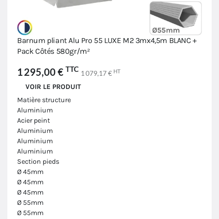
Barnum pliant Alu Pro 55 LUXE M2 3mx4,5m BLANC +
Pack Côtés 580gr/m²
TTC
1 295,00 €
HT
1 079,17 €
VOIR LE PRODUIT
Matière structure
Aluminium
Acier peint
Aluminium
Aluminium
Aluminium
Section pieds
Ø 45mm
Ø 45mm
Ø 45mm
Ø 55mm
Ø 55mm