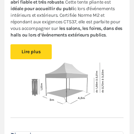
abri fiable et très robuste
. Cette tente pliante est
idéale pour accueillir du publi
c lors d’événements
intérieurs et extérieurs. Certifiée Norme M2 et
répondant aux exigences CTS37, elle est parfaite pour
vous accompagner sur
les salons, les foires, dans des
halls ou lors d’événements extérieurs publics
.
Cet abri pliant est
compact
, vous pourrez le glisser
Lire plus
facilement dans votre véhicule. Le
pliage en ciseaux
et
sans outil
vous offre un véritable confort de
montage
.
Installez-vous rapidement où vous le souhaitez et
protégez-vous des aléas de la météo.
Le toit et les murs de ce
barnum 3x4,5m
sont en
polyester avec enduction PVC de 380 g/m². Le toit est
renforcé aux angles et sur les coutures, et la bâche
déperlante est
100% étanche
.
L'armature hexagonale en aluminium assure solidité
et durabilité pour une
utilisation régulière
.