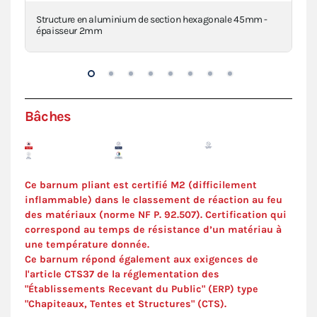
Structure en aluminium de section hexagonale 45mm -
Piè
épaisseur 2mm
inj
Bâches
Ce barnum pliant est certifié M2 (difficilement
inflammable) dans le classement de réaction au feu
des matériaux (norme NF P. 92.507). C
ertification
qui
correspond au temps de résistance d’un matériau à
une température donnée.
Ce barnum répond également aux exigences de
l'article CTS37 de la réglementation des
"Établissements Recevant du Public" (ERP) type
"Chapiteaux, Tentes et Structures" (
CTS
).