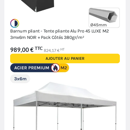
Barnum pliant - Tente pliante Alu Pro 45 LUXE M2
3mx6m NOIR + Pack Côtés 380gr/m²
TTC
989,00 €
HT
824,17 €
AJOUTER AU PANIER