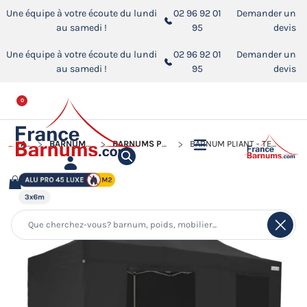
Une équipe à votre écoute du lundi
02 96 92 01
Demander un
au samedi !
95
devis
Une équipe à votre écoute du lundi
02 96 92 01
Demander un
au samedi !
95
devis
0
ACCUEIL
BARNUMS PLIANTS ALUMINIUM PRO 45 LUXE M2
BARNUMS PLIANTS ALUMINIUM PRO 45 LUXE M2 DE 3M X 6M
BARNUM PLIANT - TENTE PLIANTE ALU PRO 45 LUXE M2 3MX6M NOIR + PACK CÔTÉS 380GR/M²