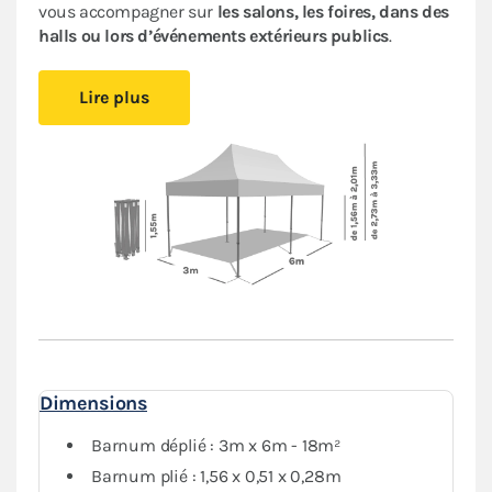
vous accompagner sur
les salons, les foires, dans des
halls ou lors d’événements extérieurs publics
.
Cet abri pliant est
compact
, vous pourrez le glisser
Lire plus
facilement dans votre véhicule. Le
pliage en ciseaux
et
sans outil
vous offre un véritable confort de
montage
.
Installez-vous rapidement où vous le souhaitez et
protégez-vous des aléas de la météo.
Le toit et les murs de ce
barnum 3x6m
sont en
polyester avec enduction PVC de 380 g/m². Le toit est
renforcé aux angles et sur les coutures, et la bâche
déperlante est
100% étanche
.
L'armature hexagonale en aluminium assure solidité
et durabilité pour une
utilisation régulière
.
Dimensions
Le
pack Côtés
, composé de 4 murs pleins et 2 murs
avec porte, vous garantit une protection optimale
Barnum déplié : 3m x 6m - 18m²
contre les intempéries.
Barnum plié : 1,56 x 0,51 x 0,28m