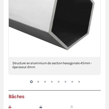
Structure en aluminium de section hexagonale 45mm -
Piè
épaisseur 2mm
inj
Bâches