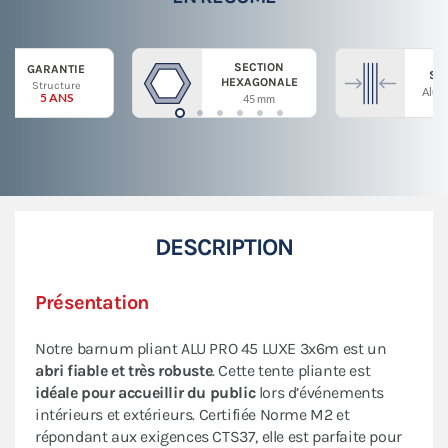
SECTION
GARANTIE
ST
HEXAGONALE
Structure
Alum
5 ANS
45 mm
DESCRIPTION
Présentation
Notre barnum pliant ALU PRO 45 LUXE 3x6m est un
abri fiable et très robuste
. Cette tente pliante est
idéale pour accueillir du public
lors d’événements
intérieurs et extérieurs. Certifiée Norme M2 et
répondant aux exigences CTS37, elle est parfaite pour