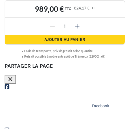
989,00 €
824,17 €
HT
TTC
-
+
AJOUTER AU PANIER
●
Frais de transport :
,
prix dégressif selon quantité
● Retrait possible à notre entrepôt de Trégueux (22950) : 6€
PARTAGER LA PAGE
close
Facebook