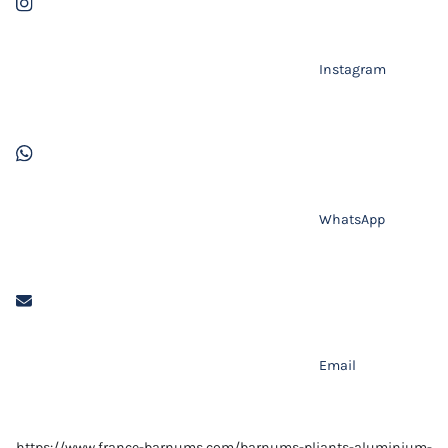
Instagram
WhatsApp
Email
https://www.france-barnums.com/barnums-pliants-aluminium-