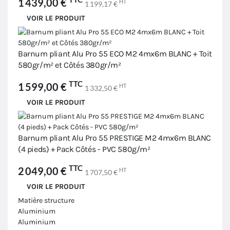
1 439,00 €
HT
1 199,17 €
VOIR LE PRODUIT
Barnum pliant Alu Pro 55 ECO M2 4mx6m BLANC + Toit
580gr/m² et Côtés 380gr/m²
TTC
1 599,00 €
HT
1 332,50 €
VOIR LE PRODUIT
Barnum pliant Alu Pro 55 PRESTIGE M2 4mx6m BLANC
(4 pieds) + Pack Côtés - PVC 580g/m²
TTC
2 049,00 €
HT
1 707,50 €
VOIR LE PRODUIT
Matière structure
Aluminium
Aluminium