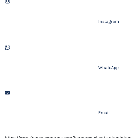
Instagram
WhatsApp
Email
https://www.france-barnums.com/barnums-pliants-aluminium-