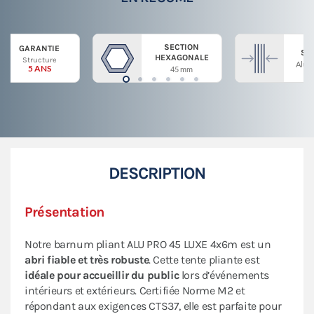
SECTION
GARANTIE
ST
HEXAGONALE
Structure
Alum
5 ANS
45 mm
DESCRIPTION
Présentation
Notre barnum pliant ALU PRO 45 LUXE 4x6m est un
abri fiable et très robuste
. Cette tente pliante est
idéale pour accueillir du public
lors d’événements
intérieurs et extérieurs. Certifiée Norme M2 et
répondant aux exigences CTS37, elle est parfaite pour