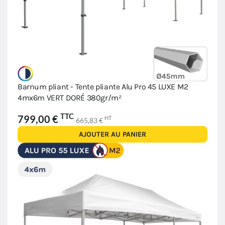
Barnum pliant - Tente pliante Alu Pro 45 LUXE M2
4mx6m VERT DORÉ 380gr/m²
TTC
799,00 €
HT
665,83 €
AJOUTER AU PANIER