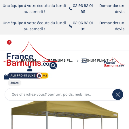
Une équipe à votre écoute du lundi
02 96 92 01
Demander un
au samedi !
95
devis
Une équipe à votre écoute du lundi
02 96 92 01
Demander un
au samedi !
95
devis
0
ACCUEIL
BARNUMS PLIANTS ALUMINIUM PRO 45 LUXE M2
BARNUMS PLIANTS ALUMINIUM PRO 45 LUXE M2 DE 4M X 6M
BARNUM PLIANT - TENTE PLIANTE ALU PRO 45 LUXE M2 4MX6M VERT DORÉ 380GR/M²