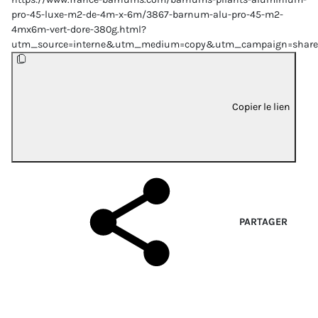
pro-45-luxe-m2-de-4m-x-6m/3867-barnum-alu-pro-45-m2-
4mx6m-vert-dore-380g.html?
utm_source=interne&utm_medium=copy&utm_campaign=share
Copier le lien
PARTAGER