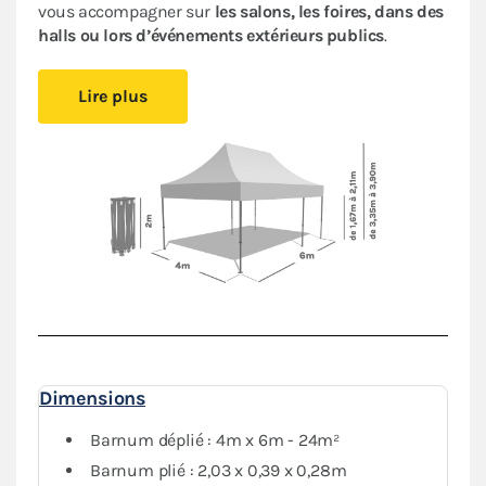
vous accompagner sur
les salons, les foires, dans des
halls ou lors d’événements extérieurs publics
.
Cet abri pliant est
compact
, vous pourrez le glisser
Lire plus
facilement dans votre véhicule.
Le pliage en ciseaux
et
sans outil
vous offre un véritable confort de
montage
.
Installez-vous rapidement où vous le souhaitez et
protégez-vous des aléas de la météo.
Le toit de ce
barnum 4x6m
est en polyester avec
enduction PVC de 380 g/m². Le toit est renforcé aux
angles et sur les coutures, et la bâche déperlante est
100% étanche
.
L'armature hexagonale en aluminium assure solidité
et durabilité pour une
utilisation régulière
.
Dimensions
Barnum déplié : 4m x 6m - 24m²
Barnum plié : 2,03 x 0,39 x 0,28m