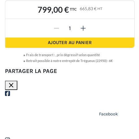
799,00 €
665,83 €
HT
TTC
-
+
AJOUTER AU PANIER
●
Frais de transport :
,
prix dégressif selon quantité
● Retrait possible à notre entrepôt de Trégueux (22950) : 6€
PARTAGER LA PAGE
close
Facebook