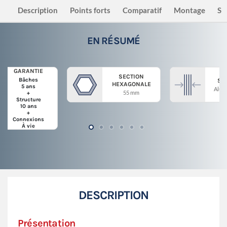
Description
Points forts
Comparatif
Montage
Sé
EN RÉSUMÉ
GARANTIE
SECTION
Bâches
ST
HEXAGONALE
5 ans
Alum
55 mm
+
Structure
10 ans
+
Connexions
À vie
DESCRIPTION
Présentation