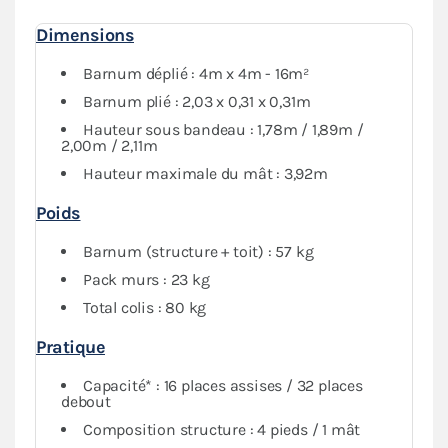
Complété par un ensemble de 4 bâches latérales
Dimensions
assorties (3 murs pleins et 1 mur avec
porte)
également en PVC 580g/m²
, cet abri pliant
Barnum déplié : 4m x 4m - 16m²
vous assure une protection maximale contre les
Barnum plié : 2,03 x 0,31 x 0,31m
conditions météorologiques. Vous avez aussi la
Hauteur sous bandeau : 1,78m / 1,89m /
possibilité de fermer intégralement votre espace si
2,00m / 2,11m
nécessaire.
Hauteur maximale du mât : 3,92m
Poids
Barnum (structure + toit) : 57 kg
Pack murs : 23 kg
Total colis : 80 kg
Pratique
Capacité* : 16 places assises / 32 places
debout
Composition structure : 4 pieds / 1 mât