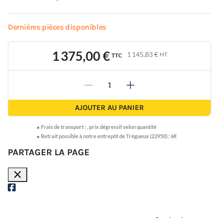
Dernières pièces disponibles
1 375,00 €
1 145,83 €
HT
TTC
-
+
AJOUTER AU PANIER
●
Frais de transport :
,
prix dégressif selon quantité
● Retrait possible à notre entrepôt de Trégueux (22950) : 6€
PARTAGER LA PAGE
close