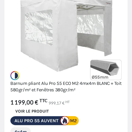
Barnum pliant Alu Pro 55 ECO M2 4mx4m BLANC + Toit
580gr/m² et Fenêtres 380gr/m²
TTC
1 199,00 €
HT
999,17 €
VOIR LE PRODUIT