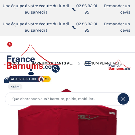
Une équipe à votre écoute du lundi
02 96 92 01
Demander un
au samedi !
95
devis
Une équipe à votre écoute du lundi
02 96 92 01
Demander un
au samedi !
95
devis
0
ACCUEIL
BARNUMS PLIANTS ALUMINIUM PRO 55 LUXE M2
BARNUM PLIANT ALU PRO 55 LUXE M2 4MX4M ROUGE + PACK CÔTÉS PVC 580GR/M²