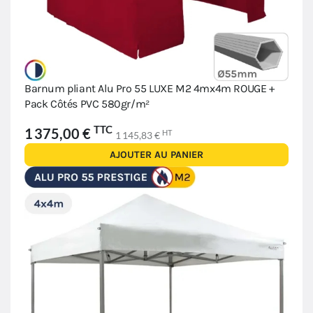
Barnum pliant Alu Pro 55 LUXE M2 4mx4m ROUGE +
Pack Côtés PVC 580gr/m²
TTC
1 375,00 €
HT
1 145,83 €
AJOUTER AU PANIER