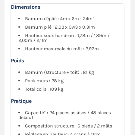
Complété par un ensemble de bâches latérales
Dimensions
assorties (2 murs avec fenêtre, 2 murs avec porte, 2
murs pleins),
également en PVC 580g/m²
, cet abri
Barnum déplié : 4m x 6m - 24m²
pliant vous assure une protection maximale contre les
Barnum plié : 2,03 x 0,43 x 0,31m
conditions météorologiques. Vous avez aussi la
Hauteur sous bandeau : 1,78m / 1,89m /
possibilité de fermer intégralement votre espace si
2,00m / 2,11m
nécessaire.
Hauteur maximale du mât : 3,92m
Poids
Barnum (structure + toit) : 81 kg
Pack murs : 28 kg
Total colis : 109 kg
Pratique
Capacité* : 24 places assises / 48 places
debout
Composition structure : 6 pieds / 2 mâts
Réglage en hauteur : 4 crans à 11cm