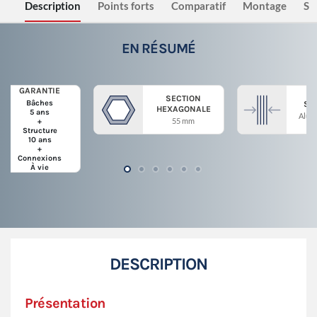
Description
Points forts
Comparatif
Montage
Sé
EN RÉSUMÉ
GARANTIE
SECTION
Bâches
ST
HEXAGONALE
5 ans
Alum
55 mm
+
Structure
10 ans
+
Connexions
À vie
DESCRIPTION
Présentation