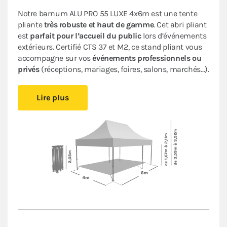
Notre barnum ALU PRO 55 LUXE 4x6m est une tente
pliante
très robuste et haut de gamme
. Cet abri pliant
est
parfait pour
l’accueil du public
lors d’événements
extérieurs.
Certifié CTS 37 et M2, ce stand pliant vous
accompagne sur vos
événements professionnels ou
privés
(réceptions, mariages, foires, salons, marchés…).
Il est
facile à monter et à démonter,
vous pourrez vous
Lire plus
installer rapidement sans avoir besoin d’outil. Cette
tonnelle pliante très performante offre une
durabilité
accrue
et une
esthétique professionnelle
. Les
matériaux de qualité supérieure utilisés garantissent
la longévité
de votre tente pliante.
Sa bâche en PVC épais de 580 g/m² est aussi
résistante et imperméable
que celles des remorques
des camions. Son armature hexagonale en
aluminium garantit
robustesse et durabilité
pour une
utilisation
intensive
.