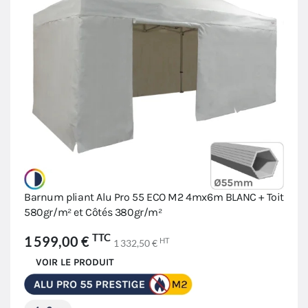
Barnum pliant Alu Pro 55 ECO M2 4mx6m BLANC + Toit
580gr/m² et Côtés 380gr/m²
TTC
1 599,00 €
HT
1 332,50 €
VOIR LE PRODUIT