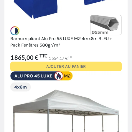
Barnum pliant Alu Pro 55 LUXE M2 4mx6m BLEU +
Pack Fenêtres 580gr/m²
TTC
1 865,00 €
HT
1 554,17 €
AJOUTER AU PANIER