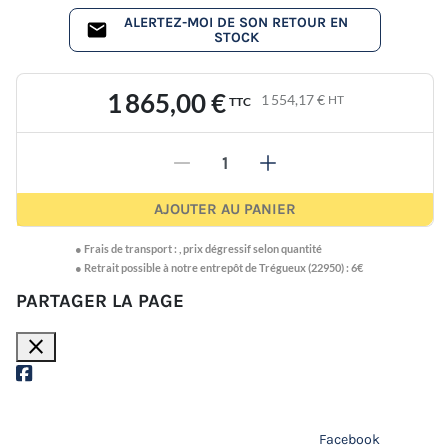
ALERTEZ-MOI DE SON RETOUR EN
STOCK
1 865,00 €
1 554,17 €
HT
TTC
-
+
AJOUTER AU PANIER
●
Frais de transport :
,
prix dégressif selon quantité
● Retrait possible à notre entrepôt de Trégueux (22950) : 6€
PARTAGER LA PAGE
close
Facebook