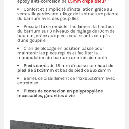
époxy anti-corrosion
de
1.5mm d'épaisseur
Confort et simplicité d'installation grâce au
verrouillage/déverrouillage de la structure pliante
du barnum avec des goupilles
Possibilité de moduler facilement la hauteur
du barnum sur 3 niveaux de réglage de 10cm de
hauteur, grâce aux pieds coulissants équipés
d'une goupille
Cran de blocage en position basse pour
maintenir les pieds repliés et faciliter la
manipulation du barnum une fois démonté
Pieds carrés
de 1.5 mm d'épaisseur :
haut de
pied de 31x31mm
et bas de pied de 26x26mm
Barres de cisaillement de 143x25x12mm avec
entretoise
Pièces de connexion en polypropylène
incassables, garanties à vie