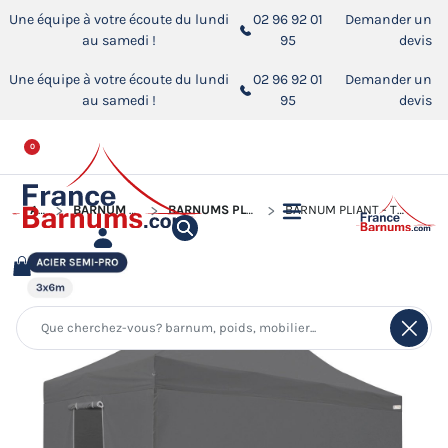
Une équipe à votre écoute du lundi
02 96 92 01
Demander un
au samedi !
95
devis
Une équipe à votre écoute du lundi
02 96 92 01
Demander un
au samedi !
95
devis
0
ACCUEIL
BARNUM PLIANT - TONNELLE ACIER SEMI PRO
BARNUMS PLIANTS - TONNELLES ACIER SEMI PRO 3MX6M
BARNUM PLIANT - TONNELLE ACIER SEMI PRO 3MX6M GRIS AVEC PACK 4 CÔTÉS