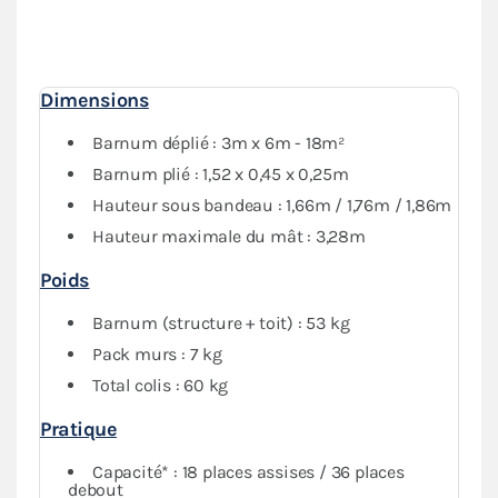
1 mur avec porte) donne une
protection optimale
contre les intempéries. Vous pourrez fermer
complètement votre abri si besoin.
Dimensions
Barnum déplié : 3m x 6m - 18m²
Barnum plié : 1,52 x 0,45 x 0,25m
Hauteur sous bandeau : 1,66m / 1,76m / 1,86m
Hauteur maximale du mât : 3,28m
Poids
Barnum (structure + toit) : 53 kg
Pack murs : 7 kg
Total colis : 60 kg
Pratique
Capacité* : 18 places assises / 36 places
debout