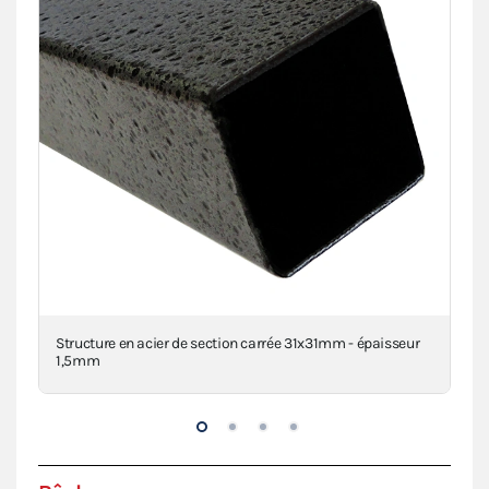
clé
Structure en acier de section carrée 31x31mm - épaisseur
Con
1,5mm