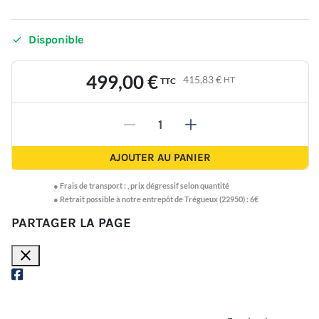

Disponible
499,00 €
415,83 €
HT
TTC
-
+
AJOUTER AU PANIER
●
Frais de transport :
,
prix dégressif selon quantité
● Retrait possible à notre entrepôt de Trégueux (22950) : 6€
PARTAGER LA PAGE
close