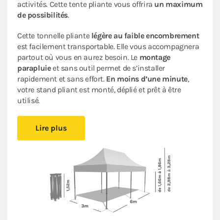
activités. Cette tente pliante vous offrira
un maximum
de possibilités
.
Cette tonnelle pliante
légère au faible encombrement
est facilement transportable. Elle vous accompagnera
partout où vous en aurez besoin. Le
montage
parapluie
et sans outil permet de s’installer
rapidement et sans effort.
En moins d’une minute
,
votre stand pliant est monté, déplié et prêt à être
utilisé.
Sa bâche de toit en Polyester avec enduction PVC de
Lire plus
320gr/m² est renforcée au niveau des angles. Elle est
complètement étanche
. L’armature en acier dotée
d’une peinture antirouille garantit sa durabilité pour
une
utilisation occasionnelle à régulière
.
Ce stand pliant est
polyvalent
à un
tarif très
abordable pour les particuliers et les professionnels
.
Le
pack de 4 bâches latérales
assorti (3 murs pleins et