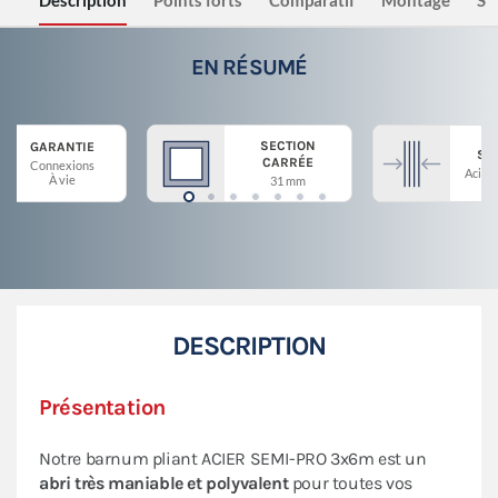
Description
Points forts
Comparatif
Montage
Sé
EN RÉSUMÉ
SECTION
GARANTIE
ST
CARRÉE
Connexions
Acier 
À vie
31 mm
DESCRIPTION
Présentation
Notre barnum pliant ACIER SEMI-PRO 3x6m est un
abri très maniable et polyvalent
pour toutes vos