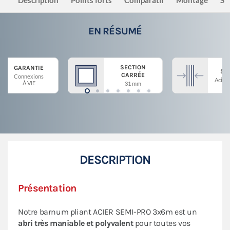
Description
Points forts
Comparatif
Montage
Sé
EN RÉSUMÉ
SECTION
GARANTIE
ST
CARRÉE
Connexions
Acier 
À VIE
31 mm
DESCRIPTION
Présentation
Notre barnum pliant ACIER SEMI-PRO 3x6m est un
abri très maniable et polyvalent
pour toutes vos