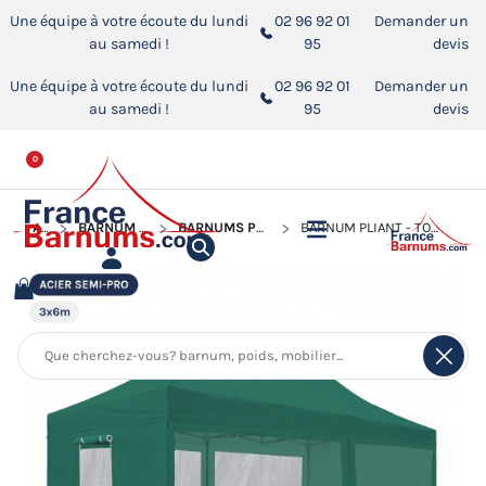
Une équipe à votre écoute du lundi
02 96 92 01
Demander un
au samedi !
95
devis
Une équipe à votre écoute du lundi
02 96 92 01
Demander un
au samedi !
95
devis
0
ACCUEIL
BARNUM PLIANT - TONNELLE ACIER SEMI PRO
BARNUMS PLIANTS - TONNELLES ACIER SEMI PRO 3MX6M
BARNUM PLIANT - TONNELLE ACIER SEMI PRO 3MX6M VERT EMERAUDE AVEC PACK FENÊTRES