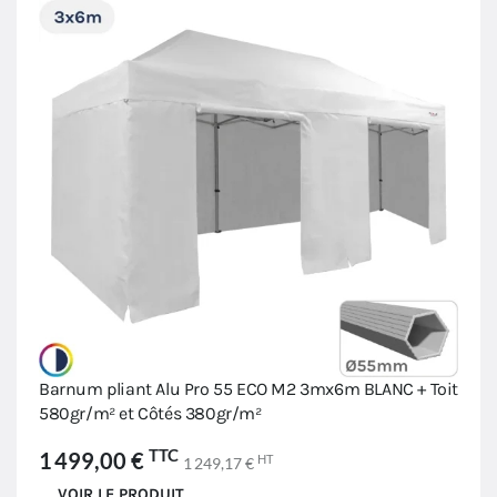
Barnum pliant Alu Pro 55 ECO M2 3mx6m BLANC + Toit
580gr/m² et Côtés 380gr/m²
TTC
1 499,00 €
HT
1 249,17 €
VOIR LE PRODUIT