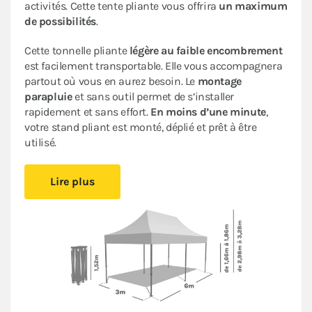
activités. Cette tente pliante vous offrira
un maximum
de possibilités
.
Cette tonnelle pliante
légère au faible encombrement
est facilement transportable. Elle vous accompagnera
partout où vous en aurez besoin. Le
montage
parapluie
et sans outil permet de s’installer
rapidement et sans effort.
En moins d’une minute
,
votre stand pliant est monté, déplié et prêt à être
utilisé.
Sa bâche de toit en Polyester avec enduction PVC de
Lire plus
320gr/m² est renforcée au niveau des angles. Elle est
complètement étanche
. L’armature en acier dotée
d’une peinture antirouille garantit sa durabilité pour
une
utilisation occasionnelle à régulière
.
Ce stand pliant est
polyvalent
à un
tarif très
abordable pour les particuliers et les professionnels
.
Le
pack Fenêtres,
composé d'un mur plein, un mur