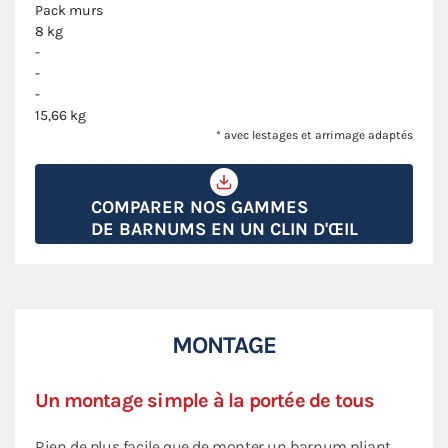
Pack murs
8 kg
-
-
-
15,66 kg
* avec lestages et arrimage adaptés
COMPARER NOS GAMMES
DE BARNUMS EN UN CLIN D'ŒIL
MONTAGE
Un montage simple à la portée de tous
Rien de plus facile que de monter un barnum pliant,