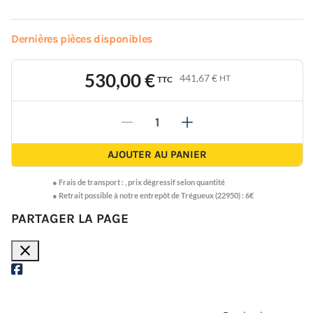
Dernières pièces disponibles
530,00 €
441,67 €
HT
TTC
-
+
AJOUTER AU PANIER
●
Frais de transport :
,
prix dégressif selon quantité
● Retrait possible à notre entrepôt de Trégueux (22950) : 6€
PARTAGER LA PAGE
close