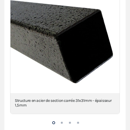
clé
Structure en acier de section carrée 31x31mm - épaisseur
Con
1,5mm