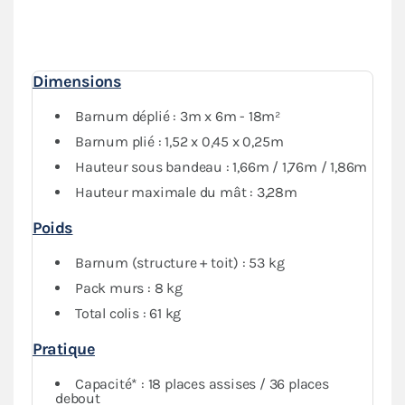
porte et deux murs avec fenêtre,
vous garantit une
protection optimale
contre les intempéries. Vous
pourrez fermer complètement votre abri tout en
conservant de la visibilité grâce au PVC transparent.
Dimensions
Barnum déplié : 3m x 6m - 18m²
Barnum plié : 1,52 x 0,45 x 0,25m
Hauteur sous bandeau : 1,66m / 1,76m / 1,86m
Hauteur maximale du mât : 3,28m
Poids
Barnum (structure + toit) : 53 kg
Pack murs : 8 kg
Total colis : 61 kg
Pratique
Capacité* : 18 places assises / 36 places
debout