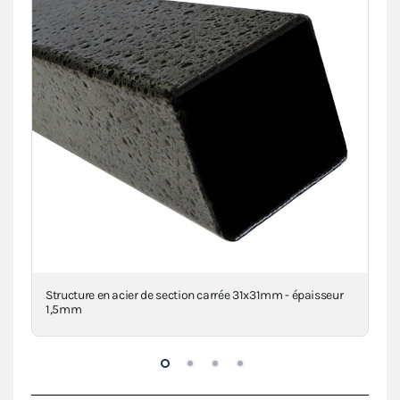
clé
Structure en acier de section carrée 31x31mm - épaisseur
Con
1,5mm