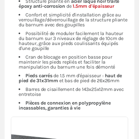
Structure pliante en
acier laqué noir traité
époxy anti-corrosion
de
1.5mm d'épaisseur
Confort et simplicité d'installation grâce au
verrouillage/déverrouillage de la structure pliante
du barnum avec des goupilles
Possibilité de moduler facilement la hauteur
du barnum sur 3 niveaux de réglage de 10cm de
hauteur, grâce aux pieds coulissants équipés
d'une goupille
Cran de blocage en position basse pour
maintenir les pieds repliés et faciliter la
manipulation du barnum une fois démonté
Pieds carrés
de 1.5 mm d'épaisseur :
haut de
pied de 31x31mm
et bas de pied de 26x26mm
Barres de cisaillement de 143x25x12mm avec
entretoise
Pièces de connexion en polypropylène
incassables, garanties à vie