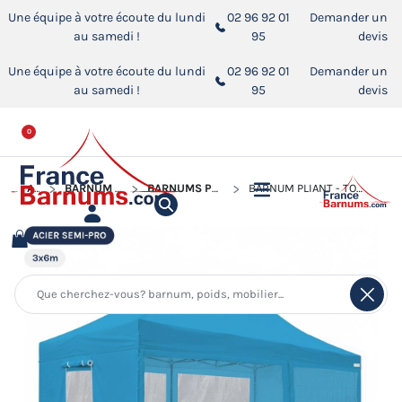
Une équipe à votre écoute du lundi
02 96 92 01
Demander un
au samedi !
95
devis
Une équipe à votre écoute du lundi
02 96 92 01
Demander un
au samedi !
95
devis
0
ACCUEIL
BARNUM PLIANT - TONNELLE ACIER SEMI PRO
BARNUMS PLIANTS - TONNELLES ACIER SEMI PRO 3MX6M
BARNUM PLIANT - TONNELLE ACIER SEMI PRO 3MX6M BLEU AZUR AVEC PACK FENÊTRES