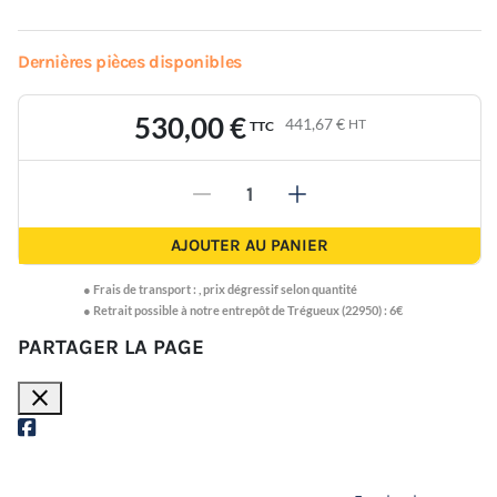
Dernières pièces disponibles
530,00 €
441,67 €
HT
TTC
-
+
AJOUTER AU PANIER
●
Frais de transport :
,
prix dégressif selon quantité
● Retrait possible à notre entrepôt de Trégueux (22950) : 6€
PARTAGER LA PAGE
close