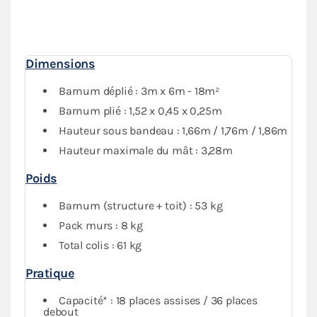
porte et deux murs avec fenêtre,
vous garantit une
protection optimale
contre les intempéries. Vous
pourrez fermer complètement votre abri tout en
conservant de la visibilité grâce au PVC transparent.
Dimensions
Barnum déplié : 3m x 6m - 18m²
Barnum plié : 1,52 x 0,45 x 0,25m
Hauteur sous bandeau : 1,66m / 1,76m / 1,86m
Hauteur maximale du mât : 3,28m
Poids
Barnum (structure + toit) : 53 kg
Pack murs : 8 kg
Total colis : 61 kg
Pratique
Capacité* : 18 places assises / 36 places
debout