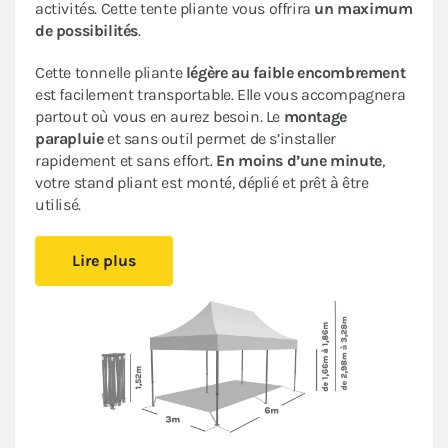
activités. Cette tente pliante vous offrira
un maximum
de possibilités
.
Cette tonnelle pliante
légère au faible encombrement
est facilement transportable. Elle vous accompagnera
partout où vous en aurez besoin. Le
montage
parapluie
et sans outil permet de s’installer
rapidement et sans effort.
En moins d’une minute
,
votre stand pliant est monté, déplié et prêt à être
utilisé.
Sa bâche de toit en Polyester avec enduction PVC de
Lire plus
320gr/m² est renforcée au niveau des angles. Elle est
complètement étanche
. L’armature en acier dotée
d’une peinture antirouille garantit sa durabilité pour
une
utilisation occasionnelle à régulière
.
Ce stand pliant est
polyvalent
à un
tarif très
abordable pour les particuliers et les professionnels
.
Le
pack Fenêtres,
composé d'un mur plein, un mur