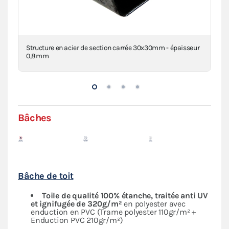
Structure en acier de section carrée 30x30mm - épaisseur
Con
0,8mm
Bâches
Bâche de toit
Toile de qualité 100% étanche, traitée anti UV
et ignifugée de 320g/m²
en polyester avec
enduction en PVC (Trame polyester 110gr/m² +
Enduction PVC 210gr/m²)