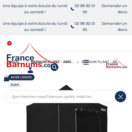
Une équipe à votre écoute du lundi
02 96 92 01
Demander un
au samedi !
95
devis
Une équipe à votre écoute du lundi
02 96 92 01
Demander un
au samedi !
95
devis
0
ACCUEIL
BARNUM PLIANT - ABRI PLIABLE ACIER LOISIRS
BARNUM PLIANT - ABRI PLIABLE ACIER LOISIRS 2MX2M NOIR AVEC PACK 4 CÔTÉS