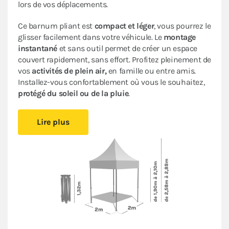
lors de vos déplacements.
Ce barnum pliant est
compact et léger
, vous pourrez le
glisser facilement dans votre véhicule. Le
montage
instantané
et sans outil permet de créer un espace
couvert rapidement, sans effort. Profitez pleinement de
vos
activités de plein air,
en famille ou entre amis.
Installez-vous confortablement où vous le souhaitez,
protégé du soleil ou de la pluie
.
Sa bâche 100% imperméable traitée anti-UV
et son
Lire plus
armature en acier avec peinture anti-corrosion
assurent
fiabilité et durabilité
pour une utilisation
occasionnelle.
Cette tente ACIER LOISIRS bénéficie d’un
excellent
rapport qualité/prix
: c’est un abri pliant de bonne
facture très pratique à un
prix abordable
.
Le
pack de 4 bâches latérales
assorti (3 murs pleins et
1 mur avec porte) garantit une protection optimale