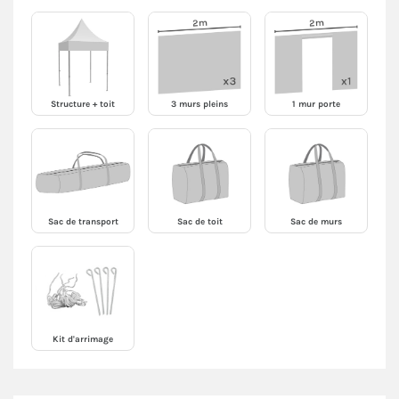
Structure + toit
3 murs pleins
1 mur porte
Sac de transport
Sac de toit
Sac de murs
Kit d'arrimage