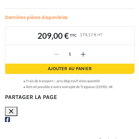
Dernières pièces disponibles
209,00 €
174,17 €
HT
TTC
-
+
AJOUTER AU PANIER
●
Frais de transport :
,
prix dégressif selon quantité
● Retrait possible à notre entrepôt de Trégueux (22950) : 6€
PARTAGER LA PAGE
close