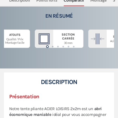
Description
Points forts
Comparatif
Montage
Sé
EN RÉSUMÉ
SECTION
ATOUTS
ST
CARRÉE
Qualité / Prix
Acier 
Montage facile
30 mm
DESCRIPTION
Présentation
Notre tente pliante ACIER LOISIRS 2x2m est un
abri
économique maniable
idéal pour vous accompagner