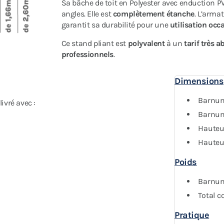
Sa bâche de toit en Polyester avec enduction P
angles. Elle est
complètement étanche
. L’arma
garantit sa durabilité pour une
utilisation occa
Ce stand pliant est
polyvalent
à un
tarif très a
professionnels
.
Dimensions
Barnum
vré avec :
Barnum 
Hauteur
Hauteu
Poids
Barnum 
Total co
Pratique