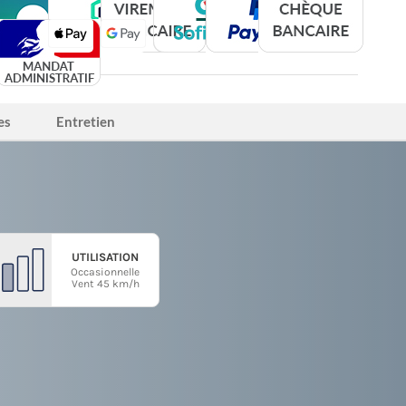
es
Entretien
UTILISATION
Occasionnelle
Vent 45 km/h