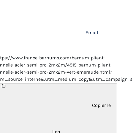
Email
ttps://www.france-barnums.com/barnum-pliant-
nnelle-acier-semi-pro-2mx2m/4915-barnum-pliant-
nnelle-acier-semi-pro-2mx2m-vert-emeraude.html?
tm_source=interne&utm_medium=copy&utm_campaign=sh
Copier le
lien