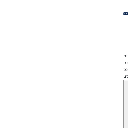
h
to
to
u