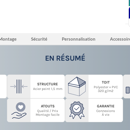
Montage
Sécurité
Personnalisation
Accessoir
EN RÉSUMÉ
TOIT
STRUCTURE
Polyester + PVC
Acier peint 1,5 mm
320 g/m2
ATOUTS
GARANTIE
Qualité / Prix
Connexions
Montage facile
À vie