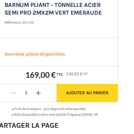
BARNUM PLIANT - TONNELLE ACIER
SEMI PRO 2MX2M VERT EMERAUDE
Référence:
10-13S
Dernières pièces disponibles
169,00 €
140,83 €
HT
TTC
AJOUTER AU PANIER
-
+
●
Frais de transport :
,
prix dégressif selon quantité
● Retrait possible à notre entrepôt de Trégueux (22950) : 6€
ARTAGER LA PAGE