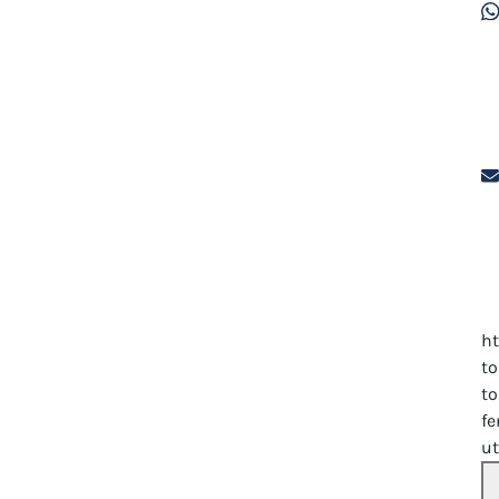
h
to
to
fe
u