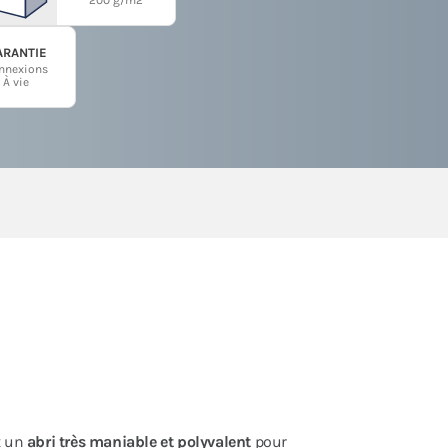
ARANTIE
nnexions
À vie
t un
abri très maniable et polyvalent
pour