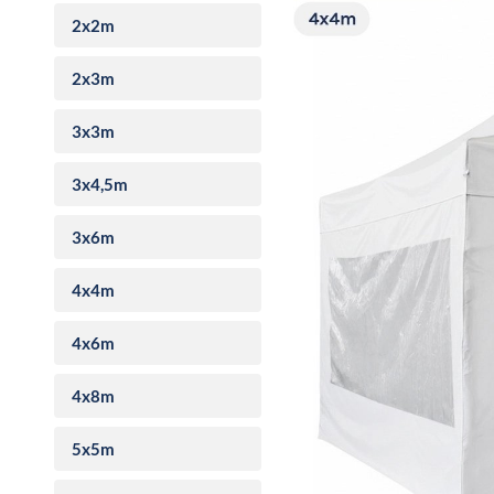
2x2m
2x3m
3x3m
3x4,5m
3x6m
4x4m
4x6m
4x8m
5x5m