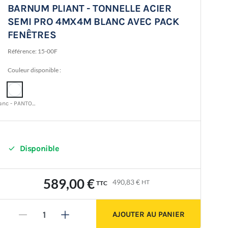
BARNUM PLIANT - TONNELLE ACIER
SEMI PRO 4MX4M BLANC AVEC PACK
FENÊTRES
Référence:
15-00F
Couleur disponible :
Blanc - PANTONE 11-0601 TCX

Disponible
589,00 €
490,83 €
HT
TTC
AJOUTER AU PANIER
-
+