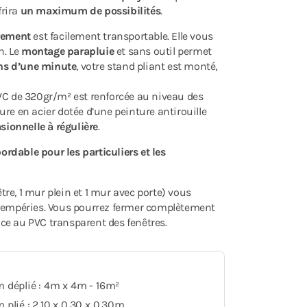
frira
un maximum de possibilités
.
rement
est facilement transportable. Elle vous
n. Le
montage parapluie
et sans outil permet
ns d’une minute
, votre stand pliant est monté,
VC de 320gr/m² est renforcée au niveau des
ture en acier dotée d’une peinture antirouille
sionnelle à régulière
.
bordable pour les particuliers et les
re, 1 mur plein et 1 mur avec porte) vous
ntempéries. Vous pourrez fermer complètement
râce au PVC transparent des fenêtres.
 déplié : 4m x 4m - 16m²
plié : 2,10 x 0,30 x 0,30m