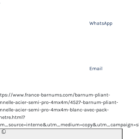
WhatsApp
Email
ttps://www.france-barnums.com/barnum-pliant-
nnelle-acier-semi-pro-4mx4m/4527-barnum-pliant-
nnelle-acier-semi-pro-4mx4m-blanc-avec-pack-
netre.html?
tm_source=interne&utm_medium=copy&utm_campaign=sh