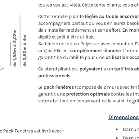
toutes vos activités. Cette tente pliante vous of
Cette tonnelle pliante
légère au faible encomb
accompagnera partout où vous en aurez besoi
de s’installer rapidement et sans effort.
En moi
déplié et prêt à être utilisé.
Sa bâche de toit en Polyester avec enduction P
angles. Elle est
complètement étanche
. L’arma
garantit sa durabilité pour une
utilisation occa
Ce stand pliant est
polyvalent
à un
tarif très a
professionnels
.
Le
pack Fenêtres
(composé de 2 murs avec fenêt
garantit une
protection optimale
contre les i
votre abri tout en conservant de la visibilité g
Dimensions
Barnum
ack Fenêtres est livré avec :
Barnum 