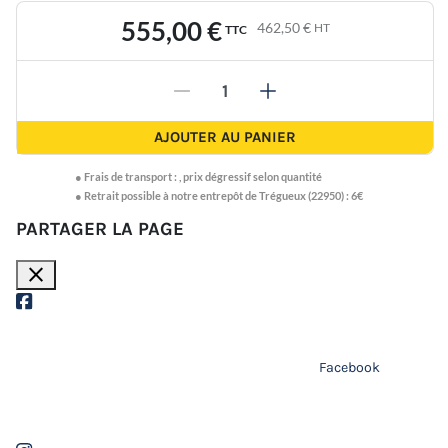
555,00 €
462,50 €
HT
TTC
-
+
AJOUTER AU PANIER
●
Frais de transport :
,
prix dégressif selon quantité
● Retrait possible à notre entrepôt de Trégueux (22950) : 6€
PARTAGER LA PAGE
close
Facebook