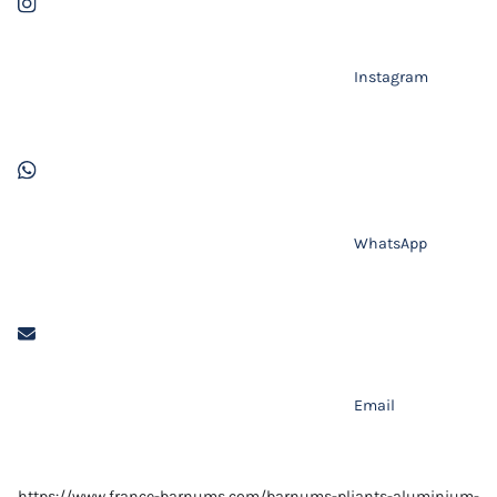
Instagram
WhatsApp
Email
https://www.france-barnums.com/barnums-pliants-aluminium-