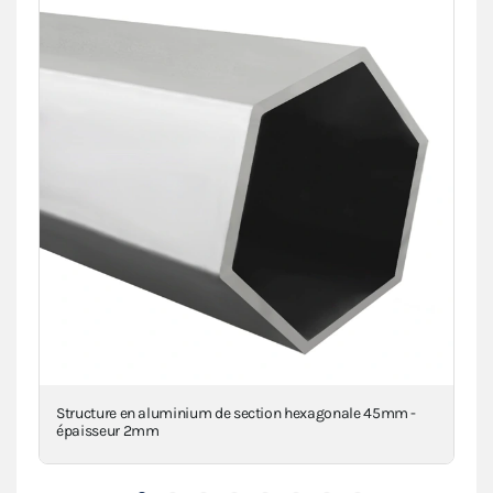
Structure en aluminium de section hexagonale 45mm -
Piè
épaisseur 2mm
inj