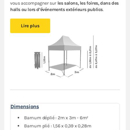
vous accompagner sur
les salons, les foires, dans des
halls ou lors d’événements extérieurs publics
.
Cet abri pliant est
compact
, vous pourrez le glisser
Lire plus
facilement dans votre véhicule. Le
pliage en ciseaux
et
sans outil
vous offre un véritable confort de montage.
Installez-vous rapidement où vous le souhaitez et
protégez-vous des aléas de la météo.
Le toit et les murs de ce
barnum 2x3m
sont en
polyester avec enduction PVC de 380 g/m². Le toit est
renforcé aux angles et sur les coutures, et la bâche
déperlante est
100% étanche
.
L'armature hexagonale en aluminium assure solidité
et durabilité pour une
utilisation régulière
.
Dimensions
Le
pack Côtés
, composé de trois murs pleins et d'un
mur avec porte, vous garantit une protection optimale
Barnum déplié : 2m x 3m - 6m²
contre les intempéries.
Barnum plié : 1,56 x 0,39 x 0,28m