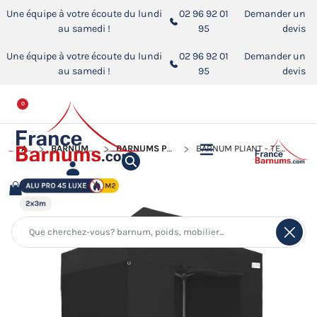
Une équipe à votre écoute du lundi
02 96 92 01
Demander un
au samedi !
95
devis
Une équipe à votre écoute du lundi
02 96 92 01
Demander un
au samedi !
95
devis
0
ACCUEIL
BARNUMS PLIANTS ALUMINIUM PRO 45 LUXE M2
BARNUMS PLIANTS ALUMINIUM PRO 45 LUXE M2 DE 2M X 3M
BARNUM PLIANT - TENTE PLIANTE ALU PRO 45 LUXE M2 2MX3M NOIR + PACK CÔTÉS 380GR/M²