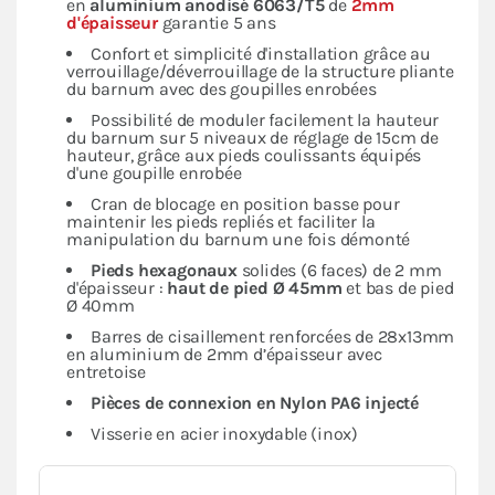
en
aluminium anodisé 6063/T5
de
2mm
d'épaisseur
garantie 5 ans
Confort et simplicité d'installation grâce au
verrouillage/déverrouillage de la structure pliante
du barnum avec des goupilles enrobées
Possibilité de moduler facilement la hauteur
du barnum sur 5 niveaux de réglage de 15cm de
hauteur, grâce aux pieds coulissants équipés
d'une goupille enrobée
Cran de blocage en position basse pour
maintenir les pieds repliés et faciliter la
manipulation du barnum une fois démonté
Pieds hexagonaux
solides (6 faces) de 2 mm
d'épaisseur :
haut de pied Ø 45mm
et bas de pied
Ø 40mm
Barres de cisaillement renforcées de 28x13mm
en aluminium de 2mm d’épaisseur avec
entretoise
Pièces de connexion en Nylon PA6 injecté
Visserie en acier inoxydable (inox)