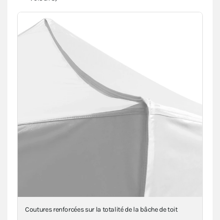
Renforts en toile au niveau des angles, mât(s) et
intersections