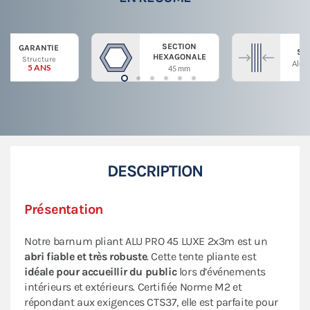
SECTION
GARANTIE
ST
HEXAGONALE
Structure
Alum
5 ANS
45 mm
DESCRIPTION
Présentation
Notre barnum pliant ALU PRO 45 LUXE 2x3m est un
abri fiable et très robuste
. Cette tente pliante est
idéale pour accueillir du public
lors d’événements
intérieurs et extérieurs. Certifiée Norme M2 et
répondant aux exigences CTS37, elle est parfaite pour