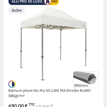
Barnum pliant Alu Pro 55 LUXE M2 2mx3m BLANC
580gr/m²
TTC
690,00 €
HT
575,00 €