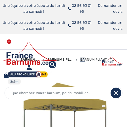
Une équipe à votre écoute du lundi
02 96 92 01
Demander un
au samedi !
95
devis
Une équipe à votre écoute du lundi
02 96 92 01
Demander un
au samedi !
95
devis
0
ACCUEIL
BARNUMS PLIANTS ALUMINIUM PRO 45 LUXE M2
BARNUMS PLIANTS ALUMINIUM PRO 45 LUXE M2 DE 2M X 3M
BARNUM PLIANT - TENTE PLIANTE ALU PRO 45 LUXE M2 2MX3M VERT DORÉ 380GR/M²