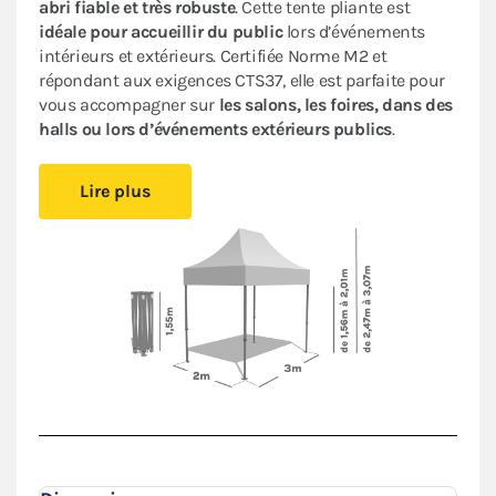
abri fiable et très robuste
. Cette tente pliante est
idéale pour accueillir du public
lors d’événements
intérieurs et extérieurs. Certifiée Norme M2 et
répondant aux exigences CTS37, elle est parfaite pour
vous accompagner sur
les salons, les foires, dans des
halls ou lors d’événements extérieurs publics
.
Cet abri pliant est
compact
, vous pourrez le glisser
Lire plus
facilement dans votre véhicule. Le
pliage en ciseaux
et
sans outil
vous offre un véritable confort de
montage
.
Installez-vous rapidement où vous le souhaitez et
protégez-vous des aléas de la météo.
Le toit de ce
barnum 2x3m
est en polyester avec
enduction PVC de 380 g/m². Le toit est renforcé aux
angles et sur les coutures, et la bâche déperlante est
100% étanche
.
L'armature hexagonale en aluminium assure solidité
et durabilité pour une
utilisation régulière
.