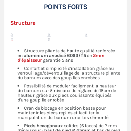
POINTS FORTS
Structure
Structure pliante de haute qualité renforcée
en
aluminium anodisé 6063/T5
de
2mm
d'épaisseur
garantie 5 ans
Confort et simplicité d'installation grâce au
verrouillage/déverrouillage de la structure pliante
du barnum avec des goupilles enrobées
Possibilité de moduler facilement la hauteur
du barnum sur 5 niveaux de réglage de 15cm de
hauteur, grâce aux pieds coulissants équipés
d'une goupille enrobée
Cran de blocage en position basse pour
maintenir les pieds repliés et faciliter la
manipulation du barnum une fois démonté
Pieds hexagonaux
solides (6 faces) de 2 mm
d'épaisseur :
haut de pied Ø 45mm
et bas de pied