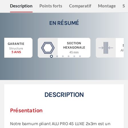
Description
Points forts
Comparatif
Montage
Sé
EN RÉSUMÉ
SECTION
GARANTIE
ST
HEXAGONALE
Structure
Alum
5 ANS
45 mm
DESCRIPTION
Présentation
Notre barnum pliant ALU PRO 45 LUXE 2x3m est un