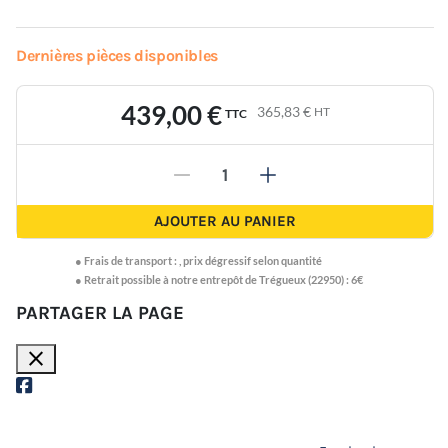
Dernières pièces disponibles
439,00 €
365,83 €
HT
TTC
-
+
AJOUTER AU PANIER
●
Frais de transport :
,
prix dégressif selon quantité
● Retrait possible à notre entrepôt de Trégueux (22950) : 6€
PARTAGER LA PAGE
close