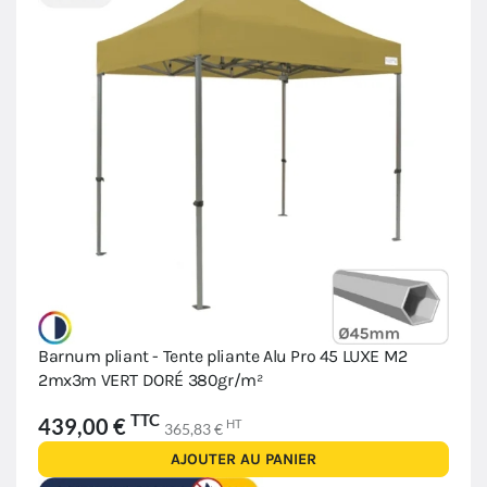
Barnum pliant - Tente pliante Alu Pro 45 LUXE M2
2mx3m VERT DORÉ 380gr/m²
TTC
439,00 €
HT
365,83 €
AJOUTER AU PANIER