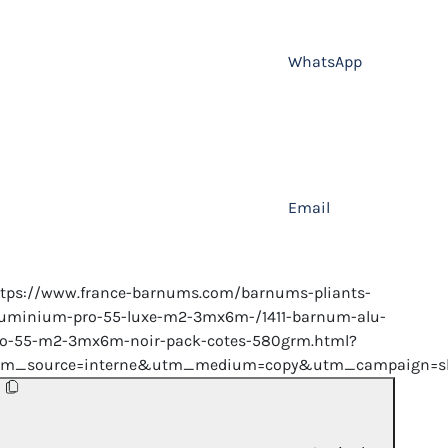
WhatsApp
Email
ttps://www.france-barnums.com/barnums-pliants-
luminium-pro-55-luxe-m2-3mx6m-/1411-barnum-alu-
ro-55-m2-3mx6m-noir-pack-cotes-580grm.html?
tm_source=interne&utm_medium=copy&utm_campaign=sh