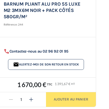
BARNUM PLIANT ALU PRO 55 LUXE
M2 3MX6M NOIR + PACK CÔTÉS
580GR/M²
Référence:
244
Contactez-nous au 02 96 92 01 95
ALERTEZ-MOI DE SON RETOUR EN STOCK
1 670,00 €
1 391,67 €
HT
TTC
AJOUTER AU PANIER
-
+