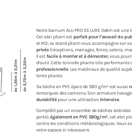
Notre barnum ALU PRO 55 LUXE 3x6m est une t
Cet abri pliant est
parfait pour
l’accueil du pub
et M2, ce stand pliant vous accompagne sur v
privés
(réceptions, mariages, foires, salons, ma
Il est
facile à monter et à démonter,
vous pourre
d’outil. Cette tonnelle pliante très performante
professionnelle
. Les matériaux de qualité supé
tente pliante.
Sa bâche en PVC épais de 580 g/m² est aussi
r
remorques des camions. Son armature hexago
durabilité
pour une utilisation
intensive
.
Complété par un ensemble de bâches latérales 
porte),
également en PVC 580g/m²
, cet abri 
contre les conditions météorologiques. Vous av
votre espace si nécessaire.