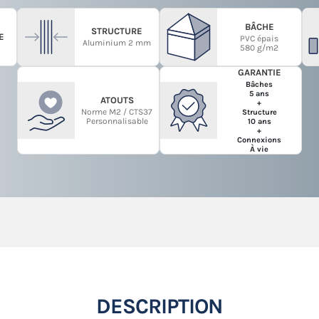
BÂCHE
STRUCTURE
E
PVC épais
Aluminium 2 mm
580 g/m2
GARANTIE
Bâches
5 ans
ATOUTS
+
Norme M2 / CTS37
Structure
Personnalisable
10 ans
+
Connexions
À vie
DESCRIPTION