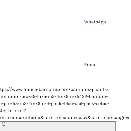
WhatsApp
Email
ttps://www.france-barnums.com/barnums-pliants-
luminium-pro-55-luxe-m2-4mx6m-/5432-barnum-
u-pro-55-m2-4mx6m-4-pieds-bleu-ciel-pack-cotes-
80grm.html?
tm_source=interne&utm_medium=copy&utm_campaign=sh