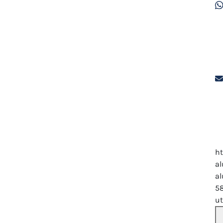
h
a
al
5
u