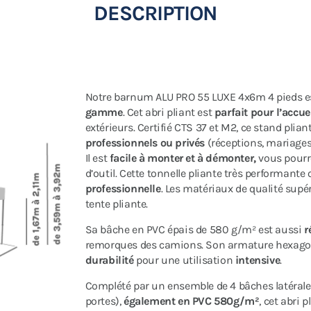
DESCRIPTION
Notre barnum ALU PRO 55 LUXE 4x6m 4 pieds es
gamme
. Cet abri pliant est
parfait pour
l’accue
extérieurs.
Certifié CTS 37 et M2, ce stand pli
professionnels ou privés
(réceptions, mariages,
Il est
facile à monter et à démonter,
vous pourre
d’outil. Cette tonnelle pliante très performante
professionnelle
. Les matériaux de qualité supé
tente pliante.
Sa bâche en PVC épais de 580 g/m² est aussi
r
remorques des camions. Son armature hexago
durabilité
pour une utilisation
intensive
.
Complété par un ensemble de 4 bâches latérales
portes),
également en PVC 580g/m²
, cet abri