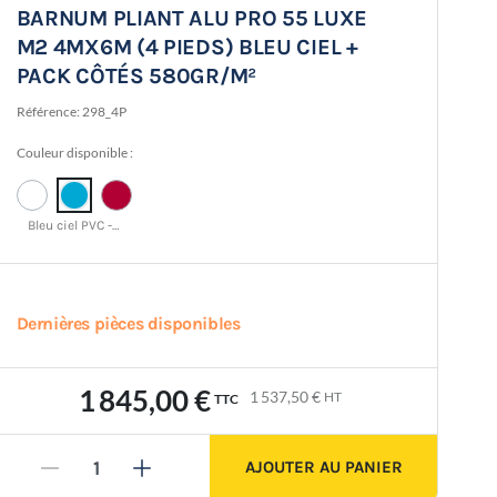
BARNUM PLIANT ALU PRO 55 LUXE
M2 4MX6M (4 PIEDS) BLEU CIEL +
PACK CÔTÉS 580GR/M²
Référence:
298_4P
Couleur disponible :
Bleu ciel PVC - CMJN 78 0 0 25
Dernières pièces disponibles
1 845,00 €
1 537,50 €
HT
TTC
AJOUTER AU PANIER
-
+