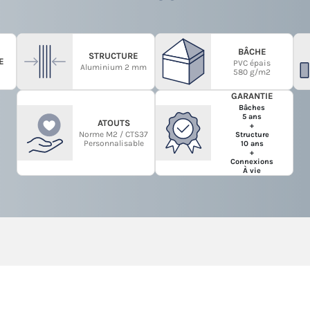
BÂCHE
STRUCTURE
E
PVC épais
Aluminium 2 mm
580 g/m2
GARANTIE
Bâches
5 ans
ATOUTS
+
Norme M2 / CTS37
Structure
Personnalisable
10 ans
+
Connexions
À vie