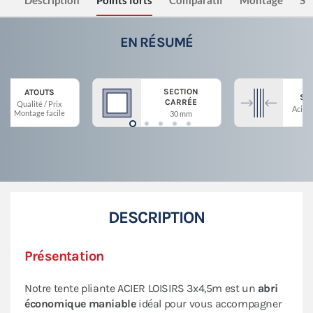
Description
Points forts
Comparatif
Montage
Sé
EN RÉSUMÉ
SECTION
ATOUTS
ST
CARRÉE
Qualité / Prix
Acier 
Montage facile
30 mm
DESCRIPTION
Présentation
Notre tente pliante ACIER LOISIRS 3x4,5m est un
abri
économique maniable
idéal pour vous accompagner