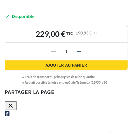

Disponible
229,00 €
190,83 €
HT
TTC
-
+
AJOUTER AU PANIER
●
Frais de transport :
,
prix dégressif selon quantité
● Retrait possible à notre entrepôt de Trégueux (22950) : 6€
PARTAGER LA PAGE
close