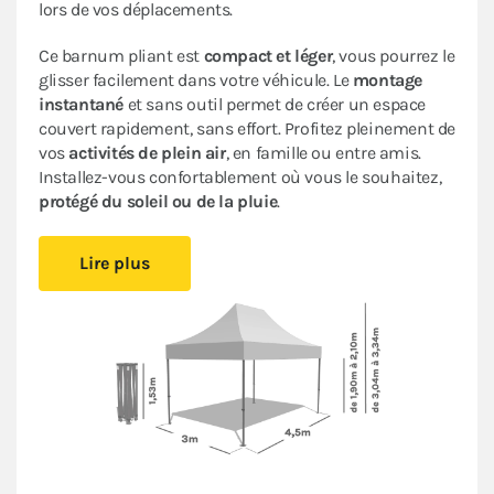
lors de vos déplacements.
Ce barnum pliant est
compact et léger
, vous pourrez le
glisser facilement dans votre véhicule. Le
montage
instantané
et sans outil permet de créer un espace
couvert rapidement, sans effort. Profitez pleinement de
vos
activités de plein air
, en famille ou entre amis.
Installez-vous confortablement où vous le souhaitez,
protégé du soleil ou de la pluie
.
Sa bâche 100% imperméable traitée anti-UV
et son
Lire plus
armature en acier avec peinture anti-corrosion
assurent
fiabilité et durabilité
pour une utilisation
occasionnelle.
Cette tente ACIER LOISIRS bénéficie d’un
excellent
rapport qualité/prix
: c’est un abri pliant de bonne
facture très pratique à un
prix abordable
.