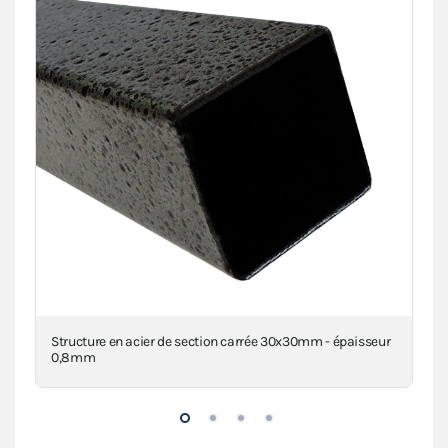
Structure en acier de section carrée 30x30mm - épaisseur
Con
0,8mm