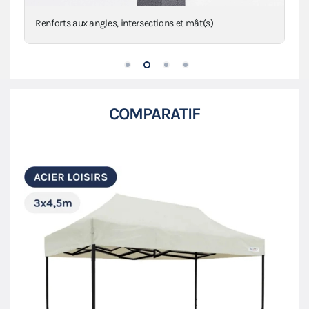
Anneaux de haubanage en inox sur sangles
COMPARATIF