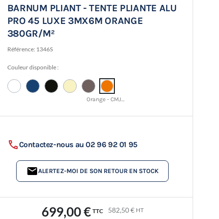
BARNUM PLIANT - TENTE PLIANTE ALU
PRO 45 LUXE 3MX6M ORANGE
380GR/M²
Référence:
1346S
Couleur disponible :
Orange - CMJN 0 52 98 0
Contactez-nous au 02 96 92 01 95
ALERTEZ-MOI DE SON RETOUR EN STOCK
699,00 €
582,50 €
HT
TTC