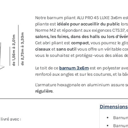
Notre barnum pliant ALU PRO 45 LUXE 3x6m es
pliante est
idéale pour accueillir du public
lors
Norme M2 et répondant aux exigences CTS37, e
salons, les foires, dans des halls ou lors d’év
Cet abri pliant est
compact
, vous pourrez le gl
ciseaux
et
sans outil
vous offre un véritable co
vous le souhaitez et protégez-vous des aléas de
Le toit de ce
barnum 3x6m
est en polyester av
renforcé aux angles et sur les coutures, et la b
L'armature hexagonale en aluminium assure sol
régulière
.
Dimensions
Barnum
ivré avec :
Barnum 