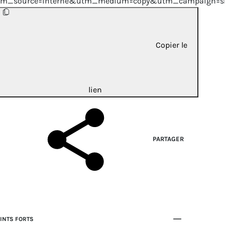
tm_source=interne&utm_medium=copy&utm_campaign=sh
Copier le
lien
PARTAGER
INTS FORTS