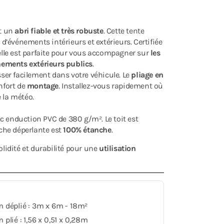
t un
abri fiable et très robuste
. Cette tente
 d’événements intérieurs et extérieurs. Certifiée
lle est parfaite pour vous accompagner sur
les
énements extérieurs publics
.
isser facilement dans votre véhicule. Le
pliage en
nfort de
montage
. Installez-vous rapidement où
 la météo.
ec enduction PVC de 380 g/m². Le toit est
âche déperlante est
100% étanche
.
idité et durabilité pour une
utilisation
 déplié : 3m x 6m - 18m²
plié : 1,56 x 0,51 x 0,28m