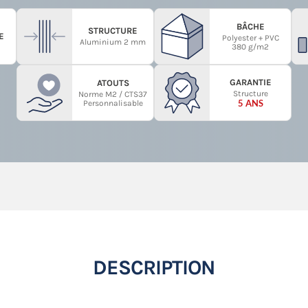
BÂCHE
STRUCTURE
E
Polyester + PVC
Aluminium 2 mm
380 g/m2
GARANTIE
ATOUTS
Structure
Norme M2 / CTS37
5 ANS
Personnalisable
DESCRIPTION