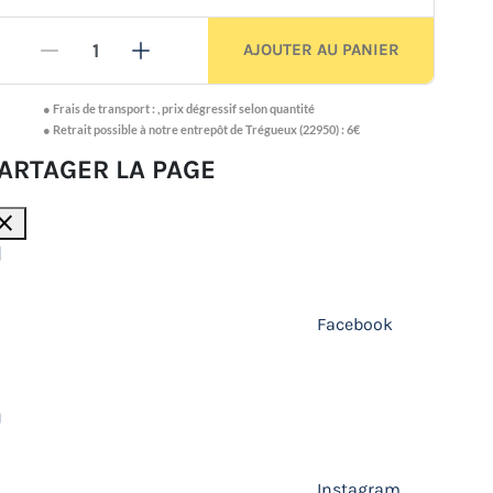
AJOUTER AU PANIER
-
+
●
Frais de transport :
,
prix dégressif selon quantité
● Retrait possible à notre entrepôt de Trégueux (22950) : 6€
ARTAGER LA PAGE
lose
Facebook
Instagram