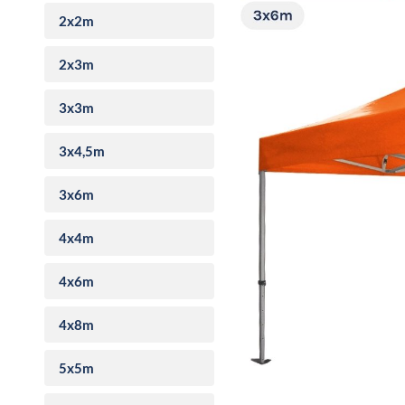
2x2m
2x3m
3x3m
3x4,5m
3x6m
4x4m
4x6m
4x8m
5x5m