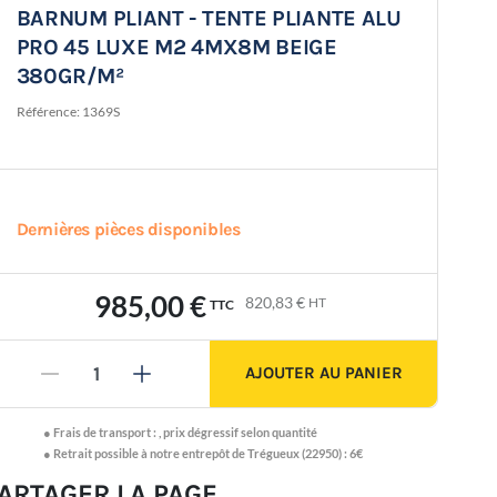
BARNUM PLIANT - TENTE PLIANTE ALU
PRO 45 LUXE M2 4MX8M BEIGE
380GR/M²
Référence:
1369S
Dernières pièces disponibles
985,00 €
820,83 €
HT
TTC
AJOUTER AU PANIER
-
+
●
Frais de transport :
,
prix dégressif selon quantité
● Retrait possible à notre entrepôt de Trégueux (22950) : 6€
ARTAGER LA PAGE