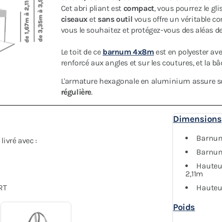
Cet abri pliant est
compact
, vous pourrez le gl
ciseaux
et
sans outil
vous offre un véritable co
vous le souhaitez et protégez-vous des aléas de
Le toit de ce
barnum 4x8m
est en polyester av
renforcé aux angles et sur les coutures, et la b
L'armature hexagonale en aluminium assure sol
régulière
.
Dimensions
Barnum
ivré avec :
Barnum 
Hauteu
2,11m
RT
Hauteu
Poids