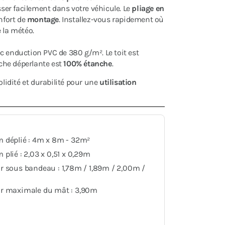
isser facilement dans votre véhicule. Le
pliage en
nfort de
montage
. Installez-vous rapidement où
 la météo.
ec enduction PVC de 380 g/m². Le toit est
âche déperlante est
100% étanche
.
idité et durabilité pour une
utilisation
 déplié : 4m x 8m - 32m²
plié : 2,03 x 0,51 x 0,29m
r sous bandeau : 1,78m / 1,89m / 2,00m /
r maximale du mât : 3,90m