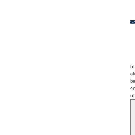
h
a
ba
4
u