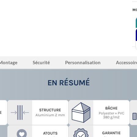
MO
Montage
Sécurité
Personnalisation
Accessoir
EN RÉSUMÉ
BÂCHE
STRUCTURE
E
Polyester + PVC
Aluminium 2 mm
380 g/m2
GARANTIE
ATOUTS