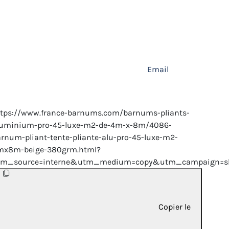
Email
ttps://www.france-barnums.com/barnums-pliants-
luminium-pro-45-luxe-m2-de-4m-x-8m/4086-
rnum-pliant-tente-pliante-alu-pro-45-luxe-m2-
mx8m-beige-380grm.html?
tm_source=interne&utm_medium=copy&utm_campaign=sh
Copier le