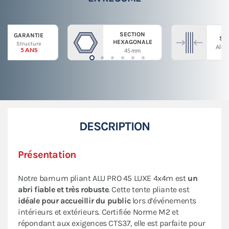
SECTION
GARANTIE
ST
HEXAGONALE
Structure
Alum
5 ANS
45 mm
DESCRIPTION
Présentation
Notre barnum pliant ALU PRO 45 LUXE 4x4m est
un
abri fiable et très robuste
. Cette tente pliante est
idéale pour accueillir du public
lors d’événements
intérieurs et extérieurs. Certifiée Norme M2 et
répondant aux exigences CTS37, elle est parfaite pour