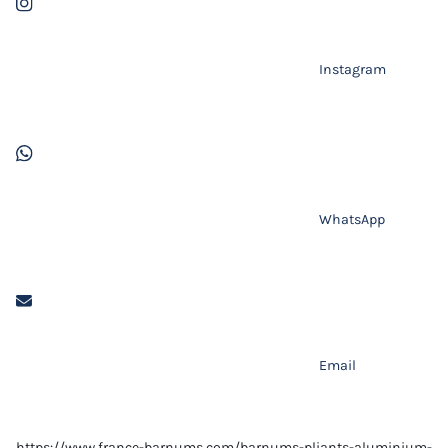
Instagram
WhatsApp
Email
https://www.france-barnums.com/barnums-pliants-aluminium-