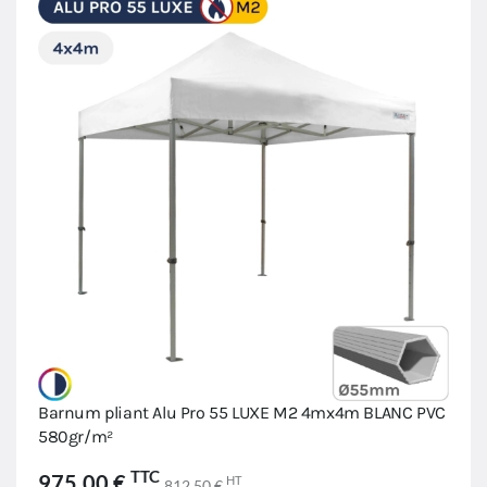
Barnum pliant Alu Pro 55 LUXE M2 4mx4m BLANC PVC
580gr/m²
TTC
975,00 €
HT
812,50 €