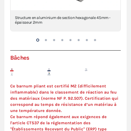
a
Structure en aluminium de section hexagonale 45mm -
Piè
épaisseur 2mm
inj
Bâches
Ce barnum pliant est certifié M2 (difficilement
inflammable) dans le classement de réaction au feu
des matériaux (norme NF P. 92.507). Certification qui
correspond au temps de résistance d’un matériau à
une température donnée.
Ce barnum répond également aux exigences de
l'article CTS37 de la réglementation des
"Établissements Recevant du Public" (ERP) type