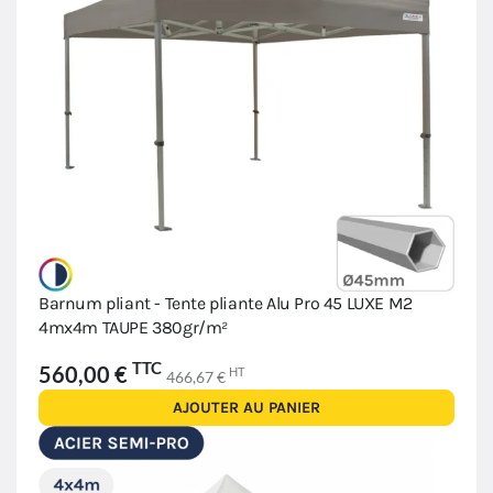
Barnum pliant - Tente pliante Alu Pro 45 LUXE M2
4mx4m TAUPE 380gr/m²
TTC
560,00 €
HT
466,67 €
AJOUTER AU PANIER