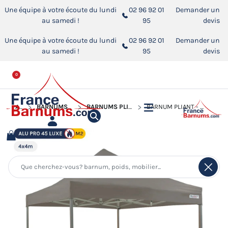
Une équipe à votre écoute du lundi
02 96 92 01
Demander un
au samedi !
95
devis
Une équipe à votre écoute du lundi
02 96 92 01
Demander un
au samedi !
95
devis
0
ACCUEIL
BARNUMS PLIANTS ALUMINIUM PRO 45 LUXE M2
BARNUMS PLIANTS ALUMINIUM PRO 45 LUXE M2 DE 4M X4M
BARNUM PLIANT - TENTE PLIANTE ALU PRO 45 LUXE M2 4MX4M TAUPE 380GR/M²