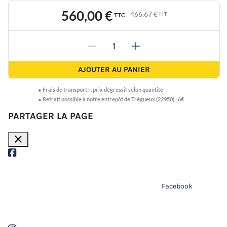
560,00 €
466,67 €
HT
TTC
-
+
AJOUTER AU PANIER
●
Frais de transport :
,
prix dégressif selon quantité
● Retrait possible à notre entrepôt de Trégueux (22950) : 6€
PARTAGER LA PAGE
close
Facebook