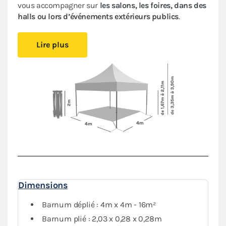
vous accompagner sur
les salons, les foires, dans des
halls ou lors d’événements extérieurs publics
.
Cet abri pliant est
compact
, vous pourrez le glisser
Lire plus
facilement dans votre véhicule. Le
pliage en ciseaux
et
sans outil
vous offre un véritable confort de
montage
.
Installez-vous rapidement où vous le souhaitez et
protégez-vous des aléas de la météo.
Le toit de ce
barnum 4x4m
est en polyester avec
enduction PVC de 380 g/m². Le toit est renforcé aux
angles et sur les coutures, et la bâche déperlante est
100% étanche
.
L'armature hexagonale en aluminium assure solidité
et durabilité pour une
utilisation régulière
.
Dimensions
Barnum déplié : 4m x 4m - 16m²
Barnum plié : 2,03 x 0,28 x 0,28m