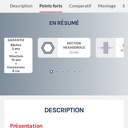
Description
Points forts
Comparatif
Montage
Sé
EN RÉSUMÉ
GARANTIE
SECTION
Bâches
ST
HEXAGONALE
5 ans
Alum
55 mm
+
Structure
10 ans
+
Connexions
À vie
DESCRIPTION
Présentation