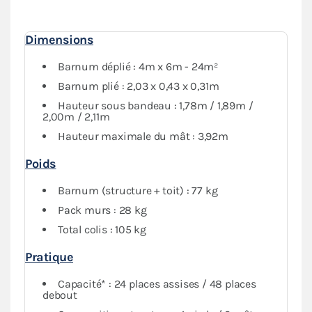
utilisation
intensive
.
Complété par un ensemble de 4 bâches latérales
Dimensions
assorties (2 murs avec fenêtre, 1 mur plein et 1 mur
avec 2 portes)
également en PVC 580g/m²
, cet abri
Barnum déplié : 4m x 6m - 24m²
pliant vous assure une protection maximale contre les
Barnum plié : 2,03 x 0,43 x 0,31m
conditions météorologiques. Vous avez aussi la
Hauteur sous bandeau : 1,78m / 1,89m /
possibilité de fermer intégralement votre espace si
2,00m / 2,11m
nécessaire.
Hauteur maximale du mât : 3,92m
Poids
Barnum (structure + toit) : 77 kg
Pack murs : 28 kg
Total colis : 105 kg
Pratique
Capacité* : 24 places assises / 48 places
debout