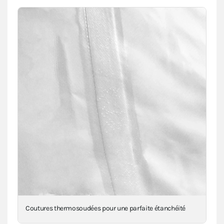
Renforts 650g/m² au niveau des angles, mât(s) et
intersections