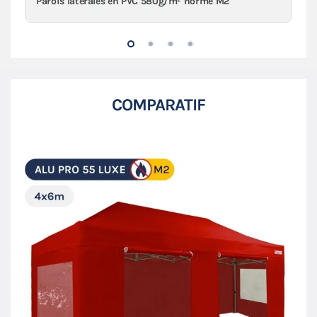
Parois latérales en PVC 580g/m² norme M2
COMPARATIF