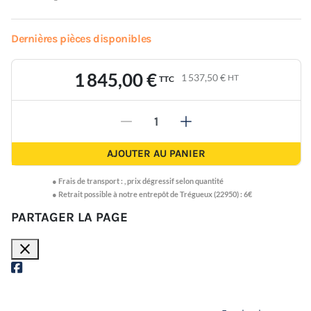
Dernières pièces disponibles
1 845,00 €
1 537,50 €
HT
TTC
-
+
AJOUTER AU PANIER
●
Frais de transport :
,
prix dégressif selon quantité
● Retrait possible à notre entrepôt de Trégueux (22950) : 6€
PARTAGER LA PAGE
close