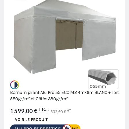
Barnum pliant Alu Pro 55 ECO M2 4mx6m BLANC + Toit
580gr/m² et Côtés 380gr/m²
TTC
1 599,00 €
HT
1 332,50 €
VOIR LE PRODUIT