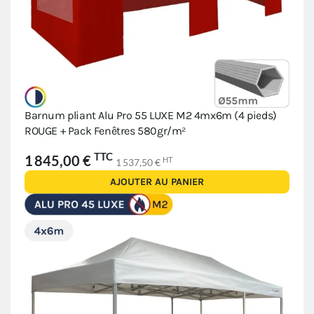
Barnum pliant Alu Pro 55 LUXE M2 4mx6m (4 pieds)
ROUGE + Pack Fenêtres 580gr/m²
TTC
1 845,00 €
HT
1 537,50 €
AJOUTER AU PANIER