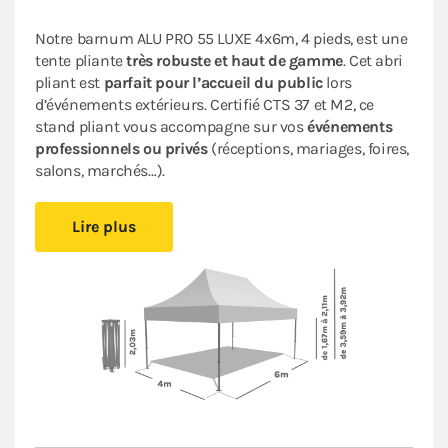
Notre barnum ALU PRO 55 LUXE 4x6m, 4 pieds, est une
tente pliante
très robuste et haut de gamme
. Cet abri
pliant est
parfait pour
l’accueil du public
lors
d’événements extérieurs.
Certifié CTS 37 et M2, ce
stand pliant vous accompagne sur vos
événements
professionnels ou privés
(réceptions, mariages, foires,
salons, marchés…).
Il est
facile à monter et à démonter,
vous pourrez vous
Lire plus
installer rapidement sans avoir besoin d’outil. Cette
tonnelle pliante très performante offre une
durabilité
accrue
et une
esthétique professionnelle
. Les
matériaux de qualité supérieure utilisés garantissent
la longévité
de votre tente pliante.
Sa bâche en PVC épais de 580 g/m² est aussi
résistante et imperméable
que celles des remorques
des camions. Son armature hexagonale en
aluminium garantit
robustesse et durabilité
pour une