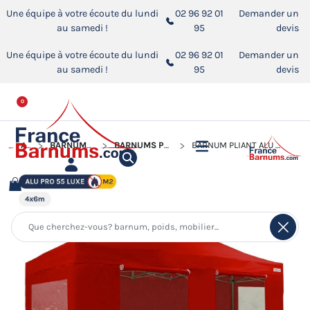
Une équipe à votre écoute du lundi
02 96 92 01
Demander un
au samedi !
95
devis
Une équipe à votre écoute du lundi
02 96 92 01
Demander un
au samedi !
95
devis
0
ACCUEIL
BARNUMS PLIANTS ALUMINIUM PRO 55 LUXE M2
BARNUMS PLIANTS ALUMINIUM PRO 55 M2 AVEC FENÊTRES
BARNUM PLIANT ALU PRO 55 LUXE M2 4MX6M (4 PIEDS) ROUGE + PACK FENÊTRES 580GR/M²