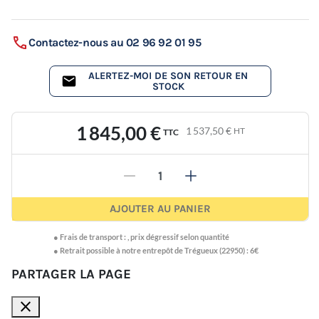
Contactez-nous au 02 96 92 01 95
ALERTEZ-MOI DE SON RETOUR EN
STOCK
1 845,00 €
1 537,50 €
HT
TTC
-
+
AJOUTER AU PANIER
●
Frais de transport :
,
prix dégressif selon quantité
● Retrait possible à notre entrepôt de Trégueux (22950) : 6€
PARTAGER LA PAGE
close