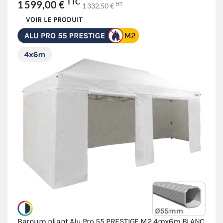
TTC
1 599,00 €
HT
1 332,50 €
VOIR LE PRODUIT
Barnum pliant Alu Pro 55 PRESTIGE M2 4mx6m BLANC