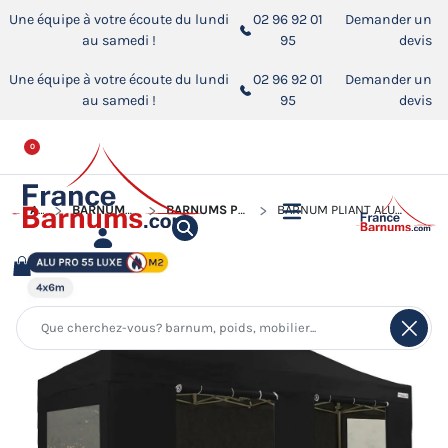
Une équipe à votre écoute du lundi
02 96 92 01
Demander un
au samedi !
95
devis
Une équipe à votre écoute du lundi
02 96 92 01
Demander un
au samedi !
95
devis
0
ACCUEIL
BARNUMS PLIANTS ALUMINIUM PRO 55 LUXE M2
BARNUMS PLIANTS ALUMINIUM PRO 55 M2 AVEC FENÊTRES
BARNUM PLIANT ALU PRO 55 LUXE M2 4MX6M (4 PIEDS) NOIR + PACK FENÊTRES 580GR/M²