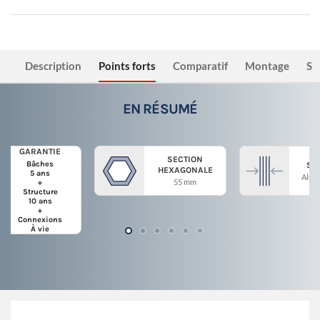
Description
Points forts
Comparatif
Montage
Sé
EN RÉSUMÉ
GARANTIE
SECTION
Bâches
ST
HEXAGONALE
5 ans
Alum
55 mm
+
Structure
10 ans
+
Connexions
À vie