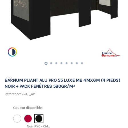
BARNUM PLIANT ALU PRO 55 LUXE M2 4MX6M (4 PIEDS)
NOIR + PACK FENÊTRES 580GR/M²
Référence:
294F_4P
Couleur disponible :
Noir PVC - CMJN 75 67 67 89