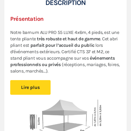
DESCRIPTION
Présentation
Notre barnum ALU PRO 55 LUXE 4x6m, 4 pieds, est une
tente pliante
très robuste et haut de gamme
. Cet abri
pliant est
parfait pour
l’accueil du public
lors
d’événements extérieurs.
Certifié CTS 37 et M2, ce
stand pliant vous accompagne sur vos
événements
professionnels ou privés
(réceptions, mariages, foires,
salons, marchés…).
Il est
facile à monter et à démonter,
vous pourrez vous
Lire plus
installer rapidement sans avoir besoin d’outil. Cette
tonnelle pliante très performante offre une
durabilité
accrue
et une
esthétique professionnelle
. Les
matériaux de qualité supérieure utilisés garantissent
la longévité
de votre tente pliante.
Sa bâche en PVC épais de 580 g/m² est aussi