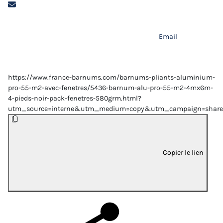
Email
https://www.france-barnums.com/barnums-pliants-aluminium-
pro-55-m2-avec-fenetres/5436-barnum-alu-pro-55-m2-4mx6m-
4-pieds-noir-pack-fenetres-580grm.html?
utm_source=interne&utm_medium=copy&utm_campaign=share
Copier le lien