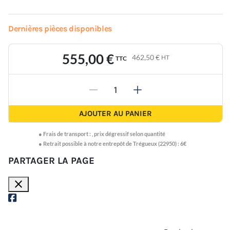
Dernières pièces disponibles
555,00 €
462,50 €
HT
TTC
-
+
AJOUTER AU PANIER
●
Frais de transport :
,
prix dégressif selon quantité
● Retrait possible à notre entrepôt de Trégueux (22950) : 6€
PARTAGER LA PAGE
close