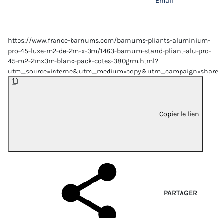
Email
https://www.france-barnums.com/barnums-pliants-aluminium-
pro-45-luxe-m2-de-2m-x-3m/1463-barnum-stand-pliant-alu-pro-
45-m2-2mx3m-blanc-pack-cotes-380grm.html?
utm_source=interne&utm_medium=copy&utm_campaign=share
Copier le lien
PARTAGER