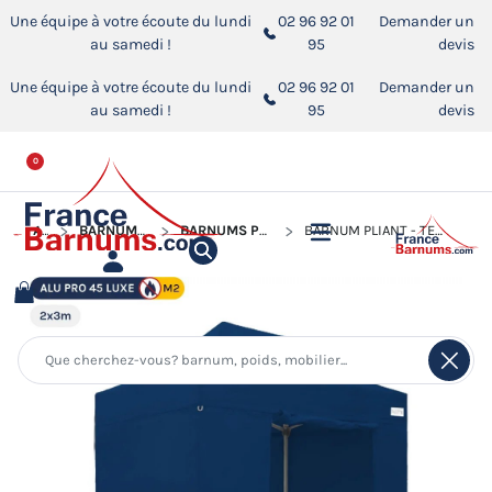
Une équipe à votre écoute du lundi
02 96 92 01
Demander un
au samedi !
95
devis
Une équipe à votre écoute du lundi
02 96 92 01
Demander un
au samedi !
95
devis
0
ACCUEIL
BARNUMS PLIANTS ALUMINIUM PRO 45 LUXE M2
BARNUMS PLIANTS ALUMINIUM PRO 45 LUXE M2 DE 2M X 3M
BARNUM PLIANT - TENTE PLIANTE ALU PRO 45 LUXE M2 2MX3M BLEU + PACK CÔTÉS 380GR/M²