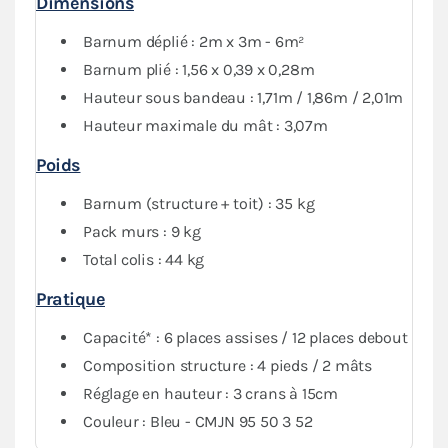
Dimensions
Le
pack Côtés
, composé de trois murs pleins et d'un
mur avec porte, vous garantit une protection optimale
Barnum déplié : 2m x 3m - 6m²
contre les intempéries.
Barnum plié : 1,56 x 0,39 x 0,28m
Hauteur sous bandeau : 1,71m / 1,86m / 2,01m
Hauteur maximale du mât : 3,07m
Poids
Barnum (structure + toit) : 35 kg
Pack murs : 9 kg
Total colis : 44 kg
Pratique
Capacité* : 6 places assises / 12 places debout
Composition structure : 4 pieds / 2 mâts
Réglage en hauteur : 3 crans à 15cm
Couleur : Bleu - CMJN 95 50 3 52