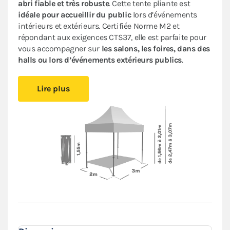
abri fiable et très robuste
. Cette tente pliante est
idéale pour accueillir du public
lors d’événements
intérieurs et extérieurs. Certifiée Norme M2 et
répondant aux exigences CTS37, elle est parfaite pour
vous accompagner sur
les salons, les foires, dans des
halls ou lors d’événements extérieurs publics
.
Cet abri pliant est
compact
, vous pourrez le glisser
Lire plus
facilement dans votre véhicule. Le
pliage en ciseaux
et
sans outil
vous offre un véritable confort de montage.
Installez-vous rapidement où vous le souhaitez et
protégez-vous des aléas de la météo.
Le toit et les murs de ce
barnum 2x3m
sont en
polyester avec enduction PVC de 380 g/m². Le toit est
renforcé aux angles et sur les coutures, et la bâche
déperlante est
100% étanche
.
L'armature hexagonale en aluminium assure solidité
et durabilité pour une
utilisation régulière
.