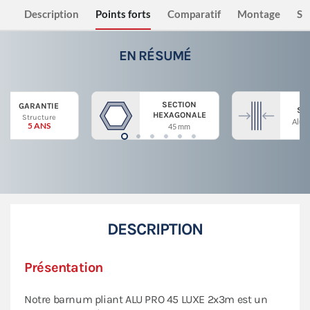
Description
Points forts
Comparatif
Montage
Sé
EN RÉSUMÉ
SECTION
GARANTIE
ST
HEXAGONALE
Structure
Alum
5 ANS
45 mm
DESCRIPTION
Présentation
Notre barnum pliant ALU PRO 45 LUXE 2x3m est un