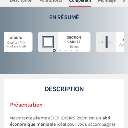
Description
Points forts
Comparatif
Montage
Sé
EN RÉSUMÉ
SECTION
ATOUTS
ST
CARRÉE
Qualité / Prix
Acier 
Montage facile
30 mm
DESCRIPTION
Présentation
Notre tente pliante ACIER LOISIRS 2x2m est un
abri
économique maniable
idéal pour vous accompagner