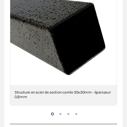
Structure en acier de section carrée 30x30mm - épaisseur
Con
0,8mm