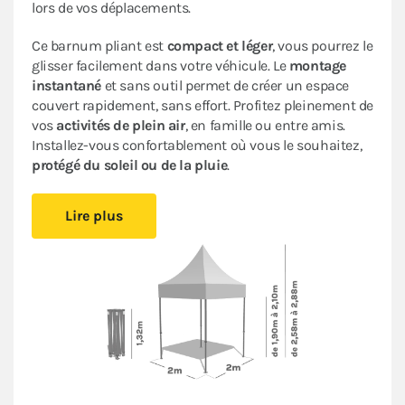
lors de vos déplacements.
Ce barnum pliant est
compact et léger
, vous pourrez le
glisser facilement dans votre véhicule. Le
montage
instantané
et sans outil permet de créer un espace
couvert rapidement, sans effort. Profitez pleinement de
vos
activités de plein air
, en famille ou entre amis.
Installez-vous confortablement où vous le souhaitez,
protégé du soleil ou de la pluie
.
Sa bâche 100% imperméable traitée anti-UV
et son
Lire plus
armature en acier avec peinture anti-corrosion
assurent
fiabilité et durabilité
pour une utilisation
occasionnelle.
Cette tente ACIER LOISIRS bénéficie d’un excellent
rapport qualité/prix
: c’est un abri pliant de bonne
facture très pratique à un
prix abordable
.