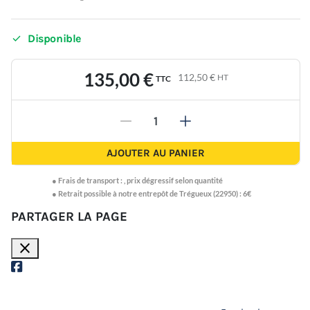

Disponible
135,00 €
112,50 €
HT
TTC
-
+
AJOUTER AU PANIER
●
Frais de transport :
,
prix dégressif selon quantité
● Retrait possible à notre entrepôt de Trégueux (22950) : 6€
PARTAGER LA PAGE
close