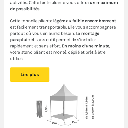
activités. Cette tente pliante vous offrira
un maximum
de possibilités
.
Cette tonnelle pliante
légère au faible encombrement
est facilement transportable. Elle vous accompagnera
partout où vous en aurez besoin. Le
montage
parapluie
et sans outil permet de s’installer
rapidement et sans effort.
En moins d’une minute
,
votre stand pliant est monté, déplié et prêt à être
utilisé.
Sa bâche de toit en Polyester avec enduction PVC de
Lire plus
320gr/m² est renforcée au niveau des angles. Elle est
complètement étanche
. L’armature en acier dotée
d’une peinture antirouille garantit sa durabilité pour
une
utilisation occasionnelle à régulière
.
Ce stand pliant est
polyvalent
à un
tarif très
abordable pour les particuliers et les professionnels
.