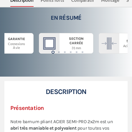
Description
Points forts
Comparatif
Montage
Sé
EN RÉSUMÉ
SECTION
GARANTIE
ST
CARRÉE
Connexions
Acier 
À vie
31 mm
DESCRIPTION
Présentation
Notre barnum pliant ACIER SEMI-PRO 2x2m est un
abri très maniable et polyvalent
pour toutes vos