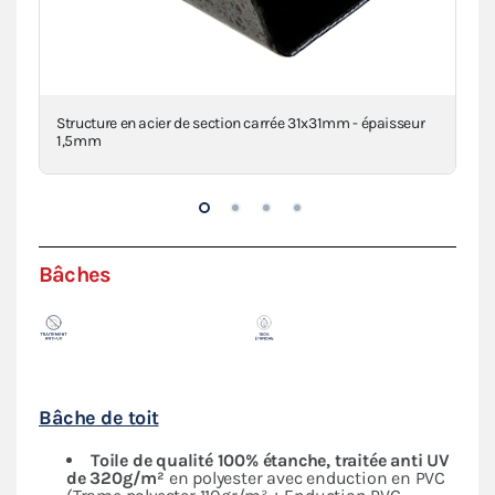
clé
Structure en acier de section carrée 31x31mm - épaisseur
Con
1,5mm
Bâches
Bâche de toit
Toile de qualité 100% étanche, traitée anti UV
de 320g/m²
en polyester avec enduction en PVC