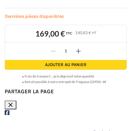
Dernières pièces disponibles
169,00 €
140,83 €
HT
TTC
-
+
AJOUTER AU PANIER
●
Frais de transport :
,
prix dégressif selon quantité
● Retrait possible à notre entrepôt de Trégueux (22950) : 6€
PARTAGER LA PAGE
close