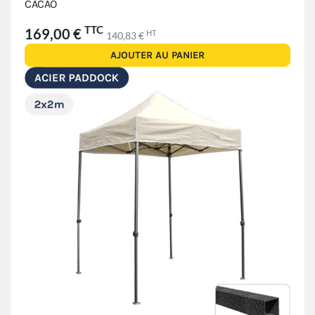
CACAO
TTC
169,00 €
HT
140,83 €
AJOUTER AU PANIER