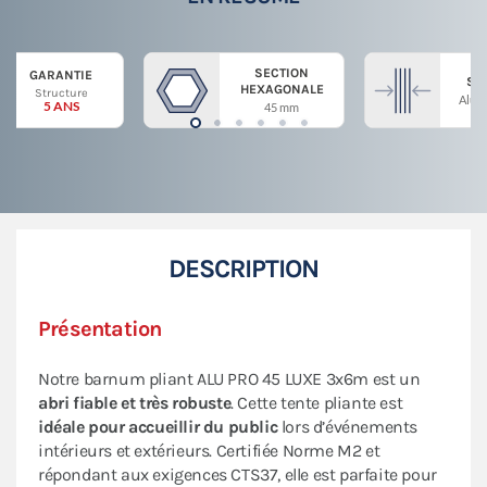
SECTION
GARANTIE
ST
HEXAGONALE
Structure
Alum
5 ANS
45 mm
DESCRIPTION
Présentation
Notre barnum pliant ALU PRO 45 LUXE 3x6m est un
abri fiable et très robuste
. Cette tente pliante est
idéale pour accueillir du public
lors d’événements
intérieurs et extérieurs. Certifiée Norme M2 et
répondant aux exigences CTS37, elle est parfaite pour