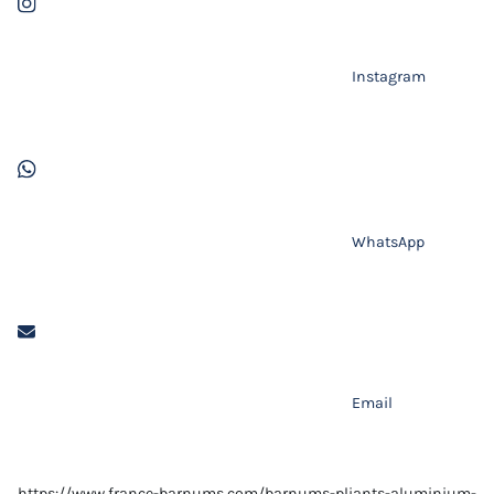
Instagram
WhatsApp
Email
https://www.france-barnums.com/barnums-pliants-aluminium-