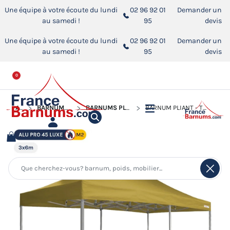
Une équipe à votre écoute du lundi
02 96 92 01
Demander un
au samedi !
95
devis
Une équipe à votre écoute du lundi
02 96 92 01
Demander un
au samedi !
95
devis
0
ACCUEIL
BARNUMS PLIANTS ALUMINIUM PRO 45 LUXE M2
BARNUMS PLIANTS ALUMINIUM PRO 45 LUXE M2 DE 3M X 6M
BARNUM PLIANT - TENTE PLIANTE ALU PRO 45 LUXE M2 3MX6M VERT DORÉ 380GR/M²