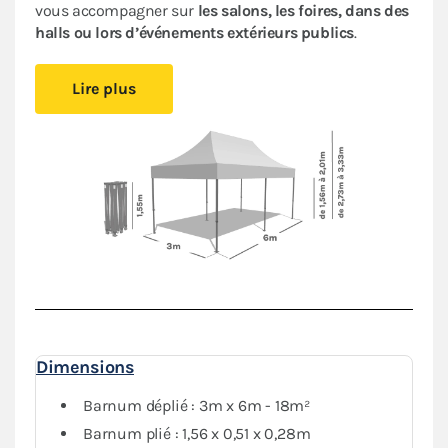
vous accompagner sur
les salons, les foires, dans des
halls ou lors d’événements extérieurs publics
.
Cet abri pliant est
compact
, vous pourrez le glisser
Lire plus
facilement dans votre véhicule. Le
pliage en ciseaux
et
sans outil
vous offre un véritable confort de
montage
.
Installez-vous rapidement où vous le souhaitez et
protégez-vous des aléas de la météo.
Le toit de ce
barnum 3x6m
est en polyester avec
enduction PVC de 380 g/m². Le toit est renforcé aux
angles et sur les coutures, et la bâche déperlante est
100% étanche
.
L'armature hexagonale en aluminium assure solidité
et durabilité pour une
utilisation régulière
.
Dimensions
Barnum déplié : 3m x 6m - 18m²
Barnum plié : 1,56 x 0,51 x 0,28m