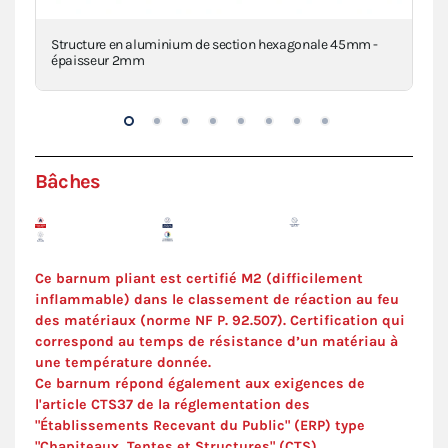
Structure en aluminium de section hexagonale 45mm -
Piè
épaisseur 2mm
inj
Bâches
Ce barnum pliant est certifié M2 (difficilement
inflammable) dans le classement de réaction au feu
des matériaux (norme NF P. 92.507). C
ertification
qui
correspond au temps de résistance d’un matériau à
une température donnée.
Ce barnum répond également aux exigences de
l'article CTS37 de la réglementation des
"Établissements Recevant du Public" (ERP) type
"Chapiteaux, Tentes et Structures" (
CTS
).