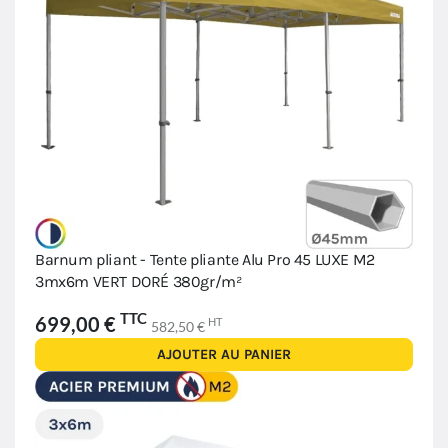
Barnum pliant - Tente pliante Alu Pro 45 LUXE M2
3mx6m VERT DORÉ 380gr/m²
TTC
699,00 €
HT
582,50 €
AJOUTER AU PANIER