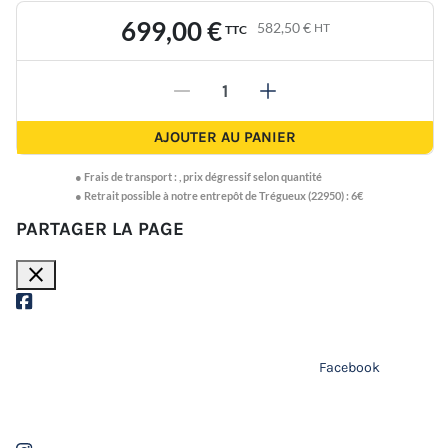
699,00 €
582,50 €
HT
TTC
-
+
AJOUTER AU PANIER
●
Frais de transport :
,
prix dégressif selon quantité
● Retrait possible à notre entrepôt de Trégueux (22950) : 6€
PARTAGER LA PAGE
close
Facebook